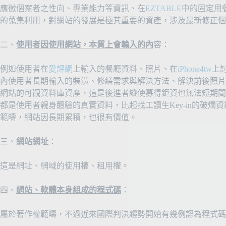
應徵個案者之性向、專業能力等資訊、在
EZTABLE
中的固定用
的蒐集利用，對網站的發展是極其重要的資產，涉及最新修正個
二、
使用者因使用網站，本質上會輸入的內
容：
例如使用者在
愛評網
上輸入的餐廳資料、照片、在
iPhone4tw
上討
內使用者長期輸入的裝潢、修繕需求與解決方法、解決前後照片
網站的可觀資料庫資產，這是後進者縱使募得鉅資也無法短期間
都是使用者親身體驗的真實資料，比起找工讀生Key-in的破
範疇，網站因長期累積，也很有價值。
三、
網站網址
：
這是網址、網域的使用權、租用權。
四、
網站、軟體本身組成的程式碼
：
屬於著作權範疇，不過近來國際判決趨勢開始有幾例認為程式碼