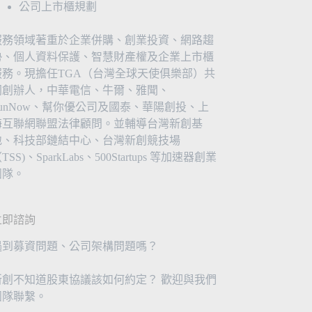
公司上市櫃規劃
服務領域著重於企業併購、創業投資、網路趨
勢、個人資料保護、智慧財產權及企業上市櫃
服務。現擔任TGA（台灣全球天使俱樂部）共
同創辦人，中華電信、牛爾、雅聞、
FunNow、幫你優公司及國泰、華陽創投、上
海互聯網聯盟法律顧問。並輔導台灣新創基
地、科技部鏈結中心、台灣新創競技場
TSS)、SparkLabs、500Startups 等加速器創業
團隊。
立即諮詢
遇到募資問題、公司架構問題嗎？
新創不知道股東協議該如何約定？ 歡迎與我們
團隊聯繫。