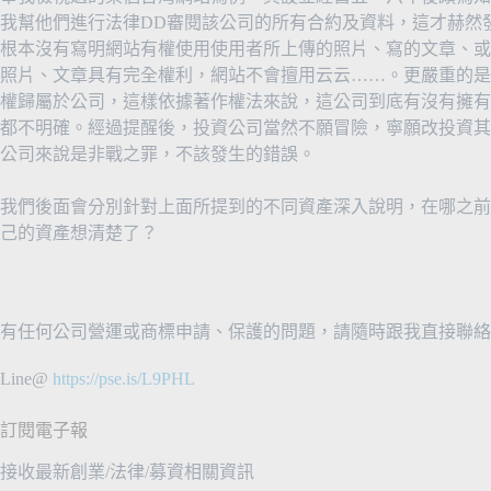
我幫他們進行法律DD審閱該公司的所有合約及資料，這才赫然
根本沒有寫明網站有權使用使用者所上傳的照片、寫的文章、或
照片、文章具有完全權利，網站不會擅用云云……。更嚴重的是
權歸屬於公司，這樣依據著作權法來說，這公司到底有沒有擁有
都不明確。經過提醒後，投資公司當然不願冒險，寧願改投資其
公司來說是非戰之罪，不該發生的錯誤。
我們後面會分別針對上面所提到的不同資產深入說明，在哪之前
己的資產想清楚了？
有任何公司營運或商標申請、保護的問題，請隨時跟我直接聯絡
Line@
https://pse.is/L9PHL
訂閱電子報
接收最新創業/法律/募資相關資訊