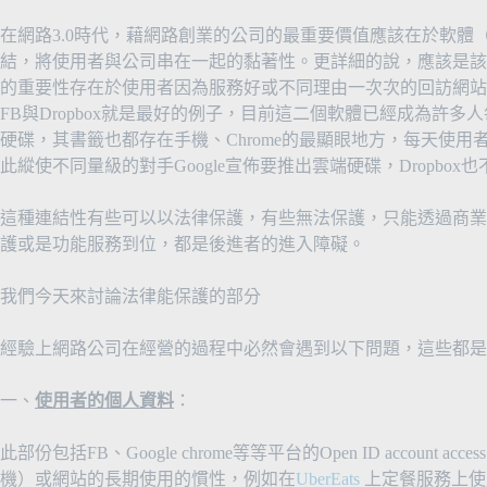
在網路3.0時代，藉網路創業的公司的最重要價值應該在於軟體
結，將使用者與公司串在一起的黏著性。更詳細的說，應該是該
的重要性存在於使用者因為服務好或不同理由一次次的回訪網站
FB與Dropbox就是最好的例子，目前這二個軟體已經成為許
硬碟，其書籤也都存在手機、Chrome的最顯眼地方，每天使
此縱使不同量級的對手Google宣佈要推出雲端硬碟，Dropbox
這種連結性有些可以以法律保護，有些無法保護，只能透過商業
護或是功能服務到位，都是後進者的進入障礙。
我們今天來討論法律能保護的部分
經驗上網路公司在經營的過程中必然會遇到以下問題，這些都是
一、
使用者的個人資料
：
此部份包括FB、Google chrome等等平台的Open ID account
機）或網站的長期使用的慣性，例如在
UberEats
上定餐服務上使