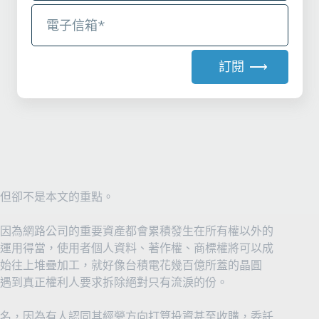
訂閱 ⟶
A
l
t
e
r
n
a
但卻不是本文的重點。
t
i
因為網路公司的重要資產都會累積發生在所有權以外的
v
運用得當，使用者個人資料、著作權、商標權將可以成
e
始往上堆疊加工，就好像台積電花幾百億所蓋的晶圓
:
遇到真正權利人要求拆除絕對只有流淚的份。
名，因為有人認同其經營方向打算投資甚至收購，委託