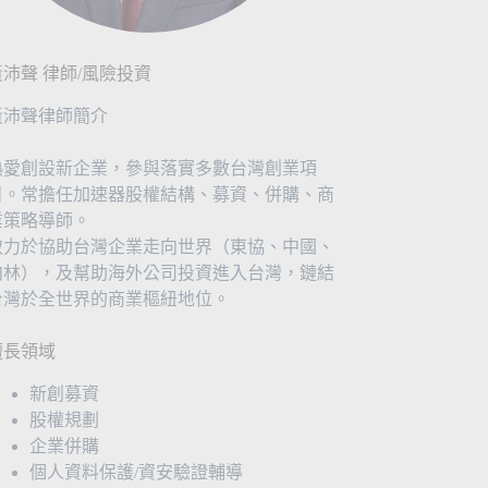
黃沛聲 律師/風險投資
黃沛聲律師簡介
熱愛創設新企業，參與落實多數台灣創業項
目。常擔任加速器股權結構、募資、併購、商
業策略導師。
致力於協助台灣企業走向世界（東協、中國、
柏林），及幫助海外公司投資進入台灣，鏈結
台灣於全世界的商業樞紐地位。
擅長領域
新創募資
股權規劃
企業併購
個人資料保護/資安驗證輔導