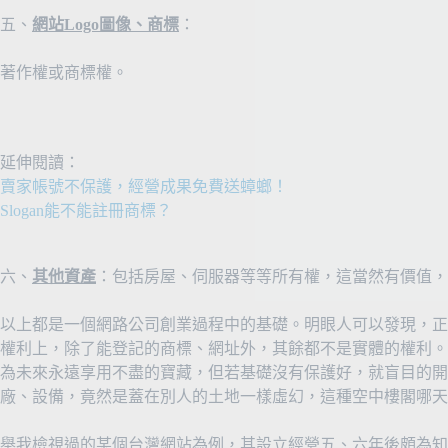
五、
網站Logo圖像、商標
：
著作權或商標權。
延伸閱讀：
賣家帳號不保護，經營成果免費送蟑螂！
Slogan能不能註冊商標？
六、
其他資產
：包括房屋、伺服器等等所有權，這當然有價值，
以上都是一個網路公司創業過程中的基礎。明眼人可以發現，正
權利上，除了能登記的商標、網址外，其餘都不是實體的權利。
為未來永遠享用不盡的寶藏，但若基礎沒有保護好，就盲目的開
廠、設備，竟然是蓋在別人的土地一樣虛幻，這種空中樓閣哪天
舉我檢視過的某個台灣網站為例，其設立經營五、六年後頗為知