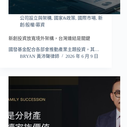
公司設立與架構
,
國家&政策
,
國際市場
,
新
創/股權/募資
新創投資放寬境外架構，台灣連結是關鍵
國發基金配合各部會推動產業主題投資，其…
BRYAN 黃沛聲律師
2026 年 6 月 9 日