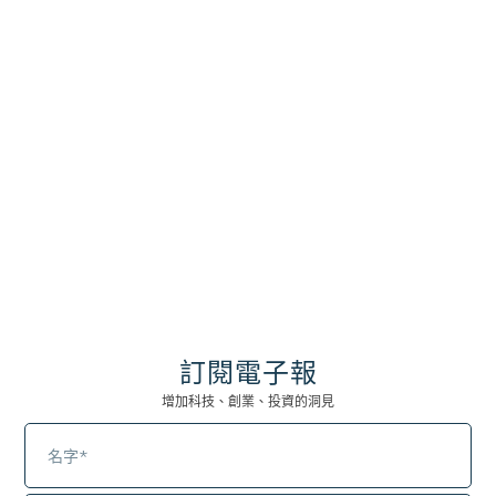
訂閱電子報
經營管理
,
網紅經濟
增加科技、創業、投資的洞見
短影音時代的勞雇關係地雷—你真的搞懂員工
與創作者的肖像權、著作權歸屬了嗎？