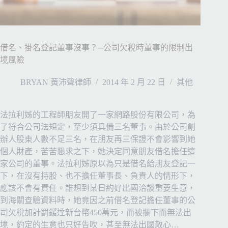
借名、掛名登記董事沒事？─公司欠稅時董事的限制出
境風險
BRYAN 黃沛聲律師
2014 年 2 月 22 日
其他
法拉利姊的工程師朋友開了一家網路股份有限公司，為
了符合公司法規定，至少須具備三名董事。由於公司創
辦人股東人數不足三名，在朋友再三保證不會影響到她
個人財產，苦苦懇求之下，她決定同意朋友借名擔任這
家公司的董事。法拉利姊原以為只是借名給朋友登記一
下，在沒有持股、也不擔任董事長、負責人的情形下，
應該不會有責任。誰想到某日約好出國洽談重要生意，
到海關查驗資料時，她竟因之前借名登記擔任董事的公
司欠稅加計罰鍰達新台幣450萬元，而被攔下而無法出
境，約定的生意也只好告吹，甚至無法出國散心…