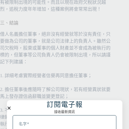
有被限制出境的可能性。而且以現在政府欠稅狀況越
烈，追稅力度年年增加，這種案例將會常常出現！
三、結論
借人名義擔任董事，絕非沒有經營就等於沒有責任，只
要做為公司的董事，就是公司法律上的負責人。雖然公
司欠稅時，股東或董事的個人財產並不會成為被執行的
標的，但董事等公司負責人仍會被限制出境，所以請謹
記下列建議：
1. 詳細考慮實際經營者信譽再同意擔任董事；
2. 擔任董事後應隨時了解公司現狀，若有經營異狀就要
馬上發存證信函辭職並變更登記；
訂閱電子報
3. 不幸遇到國稅局催稅通知時也應該有警覺性立即委請
接收最新資訊
律師處理，千萬不能擺爛、躲避，否則將正好構成逃避
執行的要件，自投羅網成為行政執行署拘提、管收的犧