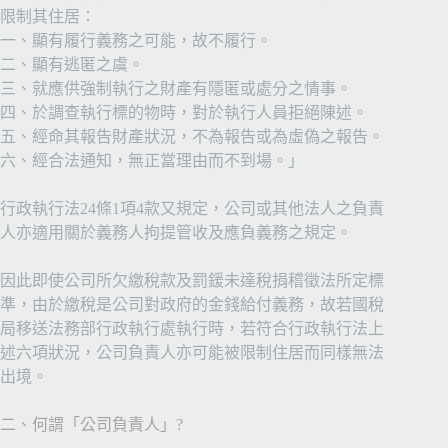
限制其住居：
一、顯有履行義務之可能，故不履行。
二、顯有逃匿之虞。
三、就應供強制執行之財產有隱匿或處分之情事。
四、於調查執行標的物時，對於執行人員拒絕陳述。
五、經命其報告財產狀況，不為報告或為虛偽之報告。
六、經合法通知，無正當理由而不到場。」
行政執行法24條1項4款又規定，公司或其他法人之負責
人亦適用關於義務人拘提管收及應負義務之規定。
因此即使公司所欠繳稅款及罰鍰未達稅捐稽徵法所定標
準，由於繳稅是公司對政府的金錢給付義務，故若國稅
局移送法務部行政執行處執行時，若符合行政執行法上
述六項狀況，公司負責人亦可能被限制住居而同樣無法
出境。
二、何謂「公司負責人」?