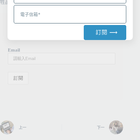
牲品！
訂閱電子報
訂閱 ⟶
接收最新創業/法律/募資相關資訊
A
Email
l
t
e
r
n
a
t
i
v
e
:
上一
下一