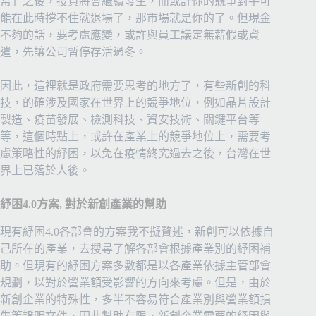
常」之後，投資將會繼續發生，而或許你的競爭對手可
能在此時撐不住就退場了，那市場就是你的了。但現金
不夠的話，要考慮應變，或許與員工議定無薪假或資
遣，先讓公司暫停存活過冬。
因此，這裡就是政府需要思考的地方了，有些新創的科
技，的確涉及國家在世界上的競爭地位，例如晶片設計
製造、疫苗發展、檢測科技、資安技術、關鍵平台等
等，這個時點上，或許在產業上的競爭地位上，需要考
慮策略性的紓困，以免在疫情終究過去之後，台灣在世
界上已落於人後。
紓困4.0方案, 對於新創產業的幫助
現有紓困4.0各部會的方案我不擬贅述，新創可以依據自
己所在的產業，去搜尋了解各部會根據產業別的紓困補
助。但現有的紓困方案多數都是以各產業依據主管部會
規劃，以對於營業額受影響的方向來考慮。但是，由於
新創企業的特殊性，多半不容易符合產業別與營業額損