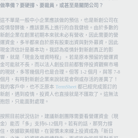
做準備？要硬撐、要裁員，或甚至是關閉公司？
這不單是一般中小企業應該做的預估，也是新創公司在
疫情發酵後，應該要馬上進行的自我健檢。由於多數的
新創企業在創業初期本來就未必有營收，因此需要的營
運資金，多半都來自於原有股東出資與對外募資，因此
現金流估計是基本功。我認為疫情針對新創真正的影
響，就是「現金及增資時程」。若是原本預留的營運資
金可能就不長，而以法人創投目前都暫停投資觀察市場
的現狀，多等幾個月也是合理。但等 1-2 個月，與等 7-8
個月，有時對新創企業來說就是會倒或存活的差異了！
我的客戶中，也不乏原本
TermSheet
都已經完成簽訂的
新創，遇到疫情，投資人也直接就是不匯款了。這無法
抱怨，只能面對處理。
按照目前狀況估計，建議新創團隊需要看營運資金（現
金）能否「多」支持6-12個月。若有的話，那努力撐
住，依據歐美經驗，在習慣未來線上投資成為「新日