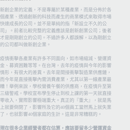
新創企業的定義，不是專屬於某種產業，而是分佈於各
個產業、透過創新的科技而產生的商業模式來取得市場
快速成長的公司。並不是單純的指「新設立不久的公
司」。前者比較完整的定義應該是創新創業公司；後者
才是剛剛創立的公司。不過許多人都誤解，以為剛創立
的公司都叫做新創企業。
疫情衝擊各產業有許多不同面向，
如市場縮減、營運資
金、募資困難等等。在台灣，
去年的疫情與今年的影響
情形，有很大的差異。去年是間接衝擊製造業供應鏈，
而今年是直接衝擊內需消費產業，尤其以第一線產業最
糟！舉例來說，學校營養午餐的供應商，在疫情升至第
三級警戒，學校宣布學生停止到校上課的第一天就直接
零收入，實際影響極端重大。真正的『重大』，就是馬
上就要倒閉了，影響所及它的40個員工當然馬上就失業
了，也就影響40個家庭的生計。這是非常糟糕的。
現在很多企業經營者都在估算，應該要留多少營運資金