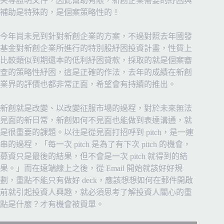
失等證明文件，因此幫助有限，新創企業需要的紓困與
補助是特殊的，是個案策略性的！
今年尚未見到針對新創企業的方案，不過對照去年國發
基金對新創企業所進行的特別股紓困投資計畫，性質上
比較類似到期還本的低利紓困貸款，採取的就是個案審
查的策略性紓困，這是正確的作法，去年的成績在新創
業界的評價也都非常正面，希望會有持續的推出。
新創就是改變、以改變征服市場的過程，對於未來無法
見面的新日常，新創如何不見面也能做到表達溝通，就
是很重要的課題。以往是從見面打招呼到 pitch，是一連
串的過程，「每一次 pitch 是為了有下次 pitch 的機會，
募資只是最後的結果，但不會是一次 pitch 就得到的結
果。」而在遠端線上之後，從 Email 開始就該好好規
劃，重點不能只有做好 deck，應該想想如何在郵件開啟
前就引起投資人興趣，就必須思考了解投資人關心的重
點是什麼？才有機會被買單。