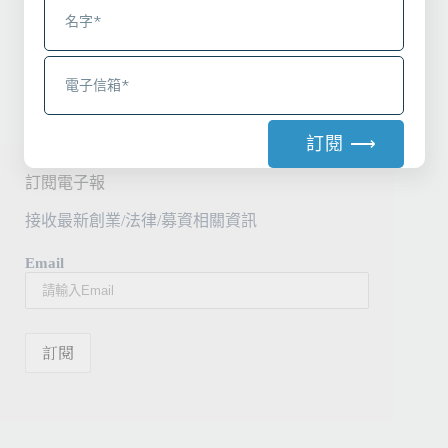
調整產品把握付費客戶；在投資面上，將公司的整
體重新包裝讓其原生在線上能完整展現，引起興
趣。節流上，應該能檢視：談降辦公室房租、馬上
找自己往來的銀行重談借貸條件，積極爭取各產業
的政府紓困貸款。
訂閱 ⟶
A
訂閱電子報
l
接收最新創業/法律/募資相關資訊
t
e
Email
r
n
a
t
i
v
e
: