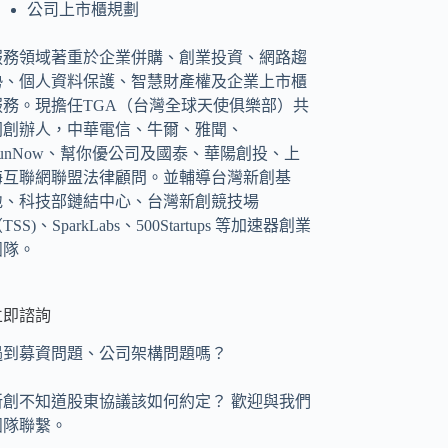
公司上市櫃規劃
服務領域著重於企業併購、創業投資、網路趨
勢、個人資料保護、智慧財產權及企業上市櫃
服務。現擔任TGA（台灣全球天使俱樂部）共
同創辦人，中華電信、牛爾、雅聞、
FunNow、幫你優公司及國泰、華陽創投、上
海互聯網聯盟法律顧問。並輔導台灣新創基
地、科技部鏈結中心、台灣新創競技場
TSS)、SparkLabs、500Startups 等加速器創業
團隊。
立即諮詢
遇到募資問題、公司架構問題嗎？
新創不知道股東協議該如何約定？ 歡迎與我們
團隊聯繫。