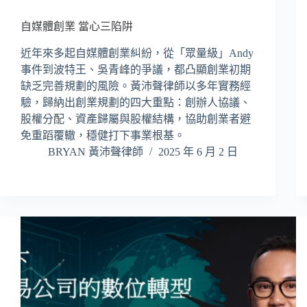
自媒體創業 當心三陷阱
近年來多起自媒體創業糾紛，從「眾量級」Andy
事件到波特王、吳青峰的爭議，都凸顯創業初期
缺乏完善規劃的風險。黃沛聲律師以多年實務經
驗，歸納出創業規劃的四大重點：創辦人協議、
股權分配、資產歸屬與股權結構，協助創業者避
免重蹈覆轍，穩健打下事業根基。
BRYAN 黃沛聲律師
2025 年 6 月 2 日