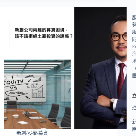
（
新創/股權/募資