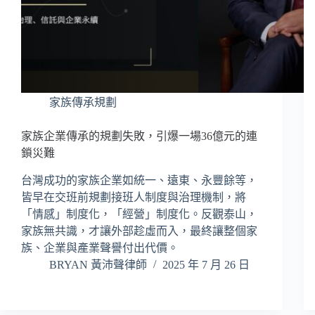
家族傳承規劃
家族企業傳承的規劃失敗，引爆一場36億元的連
鎖災難
台灣成功的家族企業如統一、遠東、永豐餘等，
皆早在交班前規劃接班人制度與治理機制，將
「情感」制度化，「經營」制度化。反觀泰山，
家族無共識，才讓外部趁虛而入，最終讓整個家
族、企業與產業聲譽付出代價。
BRYAN 黃沛聲律師
2025 年 7 月 26 日