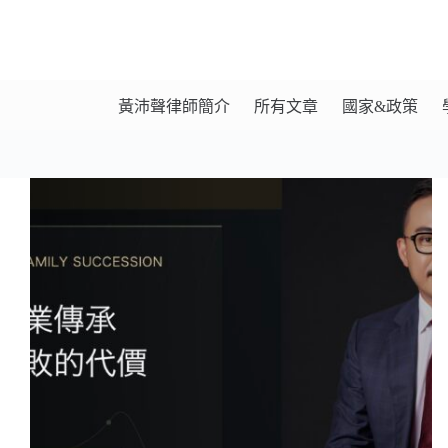
黃沛聲律師簡介
所有文章
國家&政策