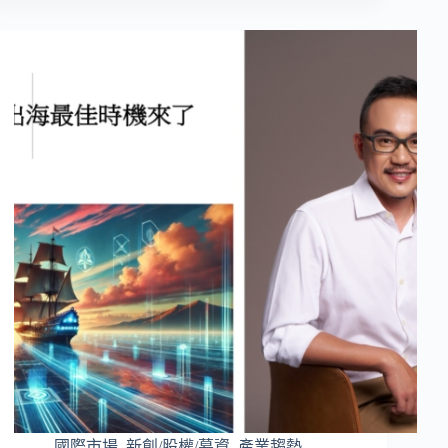
國際市場
,
新創/股權/募資
,
產業趨勢