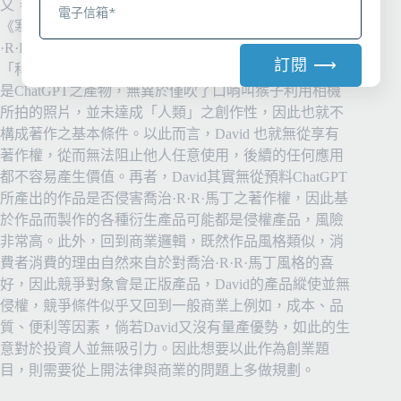
又，是否侵害喬治先生的著作權？ 如同首開案例中，在
《寒冬冽風的龍島》中，倘 David 僅僅是下了如「喬治
·R·R·馬丁文體」、「寒冬冽風」、「龍居住的島嶼」、
訂閱 ⟶
「科幻文」等等關鍵指示，則就該科幻小說內容，會僅
是ChatGPT之產物，無異於僅吹了口哨叫猴子利用相機
A
所拍的照片，並未達成「人類」之創作性，因此也就不
l
構成著作之基本條件。以此而言，David 也就無從享有
t
著作權，從而無法阻止他人任意使用，後續的任何應用
e
都不容易產生價值。再者，David其實無從預料ChatGPT
r
所產出的作品是否侵害喬治·R·R·馬丁之著作權，因此基
n
於作品而製作的各種衍生產品可能都是侵權產品，風險
a
非常高。此外，回到商業邏輯，既然作品風格類似，消
t
費者消費的理由自然來自於對喬治·R·R·馬丁風格的喜
i
好，因此競爭對象會是正版產品，David的產品縱使並無
v
侵權，競爭條件似乎又回到一般商業上例如，成本、品
e
質、便利等因素，倘若David又沒有量產優勢，如此的生
:
意對於投資人並無吸引力。因此想要以此作為創業題
目，則需要從上開法律與商業的問題上多做規劃。