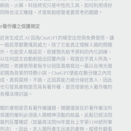
刷術、火藥，科技終究只是中性的工具，如何利用得好
同時合法又賺錢，才是新創經營者要思考的關鍵。
#著作權之保護規定
近來生成式 AI 因為ChatGPT的橫空出世與免費使用，讓
一般民眾都驚嘆其威力。除了它能真正理解人類的問題
外，也能受人格設定，依據預先給予資料的內化訓練，
以任何語文自動創造出回覆內容，程度近乎真人所為。
例如，依據使用者指令以倪匡風格寫出一篇以台灣光復
初期為背景的特務小說，ChatGPT便能在數分鐘之內完
成，真假莫辨。不過，正因其能力過分接近真人，因此
也引發其產物是否具有著作權、是否侵害他人著作權的
各種法律討論。
關於產物是否有著作權議題，關鍵還是在於著作權法所
保護的權利必須是人類精神活動的結晶，此點已經法院
裁判反覆確認（如最高法院98年度台上字第1198號刑事
判決）。因此，非人類所產生出來的產物，縱使外觀看