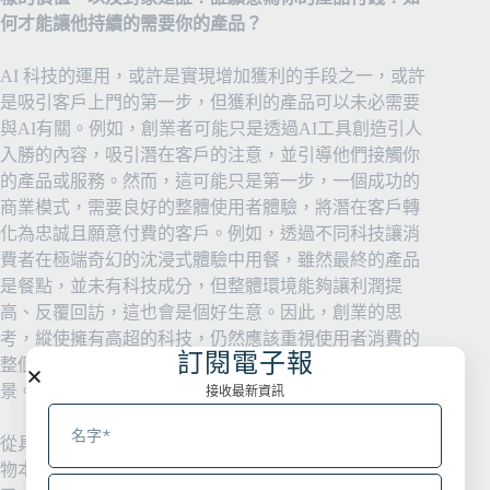
何才能讓他持續的需要你的產品？
AI 科技的運用，或許是實現增加獲利的手段之一，或許
是吸引客戶上門的第一步，但獲利的產品可以未必需要
與AI有關。例如，創業者可能只是透過AI工具創造引人
入勝的內容，吸引潛在客戶的注意，並引導他們接觸你
的產品或服務。然而，這可能只是第一步，一個成功的
商業模式，需要良好的整體使用者體驗，將潛在客戶轉
化為忠誠且願意付費的客戶。例如，透過不同科技讓消
費者在極端奇幻的沈浸式體驗中用餐，雖然最終的產品
是餐點，並未有科技成分，但整體環境能夠讓利潤提
高、反覆回訪，這也會是個好生意。因此，創業的思
考，縱使擁有高超的科技，仍然應該重視使用者消費的
訂閱電子報
整個旅程，從吸引到轉化，落實成具體的營收與成長前
景。
接收最新資訊
從具體創業題目來看，A題目需要關注的重點在於，產
物本身是否具有著作權，才能生產銷售衍生產品獲利？