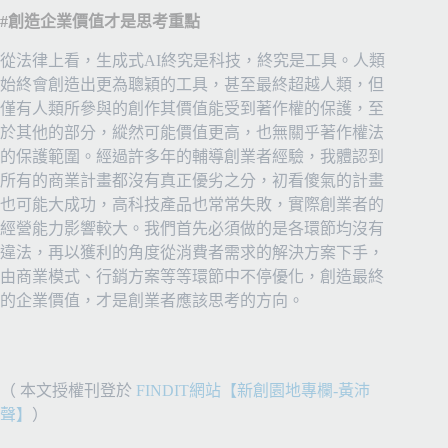
#創造企業價值才是思考重點
從法律上看，生成式AI終究是科技，終究是工具。人類
始終會創造出更為聰穎的工具，甚至最終超越人類，但
僅有人類所參與的創作其價值能受到著作權的保護，至
於其他的部分，縱然可能價值更高，也無關乎著作權法
的保護範圍。經過許多年的輔導創業者經驗，我體認到
所有的商業計畫都沒有真正優劣之分，初看傻氣的計畫
也可能大成功，高科技產品也常常失敗，實際創業者的
經營能力影響較大。我們首先必須做的是各環節均沒有
違法，再以獲利的角度從消費者需求的解決方案下手，
由商業模式、行銷方案等等環節中不停優化，創造最終
的企業價值，才是創業者應該思考的方向。
（ 本文授權刊登於
FINDIT網站【新創園地專欄-黃沛
聲】
）