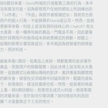
就B題目來看，David所做的只是販賣工具的行為，多半
沒有違法可能。因為縱使用戶在他的網站上所訓練出的
「AI作者」、「作品」與原作者極端近似，其終究也是
用戶的個人行為，不能歸責於David或公司。然而，從商
業競爭來看，科技上並沒有與科技核心的 ChatGPT 有太
大差異，是一種再包裝的產品，門檻並不高，因此要看
對於目標用戶的取得成本與商業模式的規劃。經驗上，
這類的創業計畫若是成功，多半是因為經營者的經營能
力，而非科技。
最後來看C題目，從產品上來說，規劃販賣的並非著作
產品，而是用戶的陪聊服務，因此法律上並沒有太大風
險。這個模式比較類似傳統的影評、書評專家與觀眾間
的聊天會，縱使在交流過程中討論到原作，範圍也是私
下、有限度的，違法的風險也低。然而，從商業的角度
上看，與B題目類似，其應用生成式AI科技，較是集客
的流量來源，至於如何引導消費？如何增加毛利及回
購？才是要真正下工夫的地方。