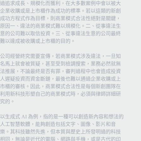
過追求成長、規模化而獲利，在大多數案例中會以被大
企業收購或是上市櫃作為成功的標準。若以這類的新創
成功方程式作為目標，則商業模式合法性絕對是關鍵，
原因一、違法的商業模式難以規模化。二、從事違法生
意的公司難以取信投資。三、從事違法生意的公司最終
難以達成被收購或上市櫃的目的。
公司經營終究需要宣傳，若商業模式涉及違法，一旦知
名馬上就會被質疑，甚至受到檢調搜索，業務必然就無
法推展，不論最終是否有罪，審判過程中也會造成投資
人遲疑投資而資金斷鏈，最後也難以通過企業收購或上
市櫃的審核。因此，商業模式合法性是每個新創團隊在
利用新科技形塑自己的商業模式時，必須與律師詳細研
究的。
以生成式 AI 為例，指的是一種可以創造新內容和想法的
人工智慧軟體，能夠創造包括文字、圖像、影片和音
樂。其科技雖然先進，但本質與歷史上所發明過的科技
相同，無論是近代的電腦、網路與手機，或是古代的印