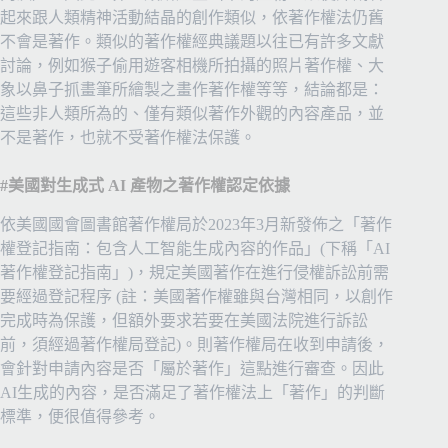
起來跟人類精神活動結晶的創作類似，依著作權法仍舊
不會是著作。類似的著作權經典議題以往已有許多文獻
討論，例如猴子偷用遊客相機所拍攝的照片著作權、大
象以鼻子抓畫筆所繪製之畫作著作權等等，結論都是：
這些非人類所為的、僅有類似著作外觀的內容產品，並
不是著作，也就不受著作權法保護。
#美國對生成式
AI
產物之著作權認定依據
依美國國會圖書館著作權局於2023年3月新發佈之「著作
權登記指南：包含人工智能生成內容的作品」(下稱「AI
著作權登記指南」)，規定美國著作在進行侵權訴訟前需
要經過登記程序 (註：美國著作權雖與台灣相同，以創作
完成時為保護，但額外要求若要在美國法院進行訴訟
前，須經過著作權局登記)。則著作權局在收到申請後，
會針對申請內容是否「屬於著作」這點進行審查。因此
AI生成的內容，是否滿足了著作權法上「著作」的判斷
標準，便很值得參考。