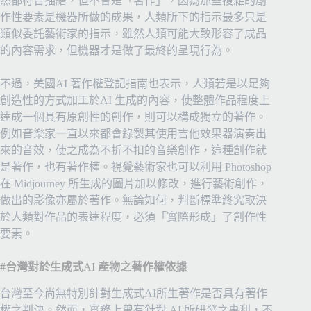
然都符合描繪，但不會是「著作」，因為那些複雜的創
作性要素是機器所做的成果，人類所下的指示最多只是
類似委託藝術家的指示，雖然人類可能大致形容了成品
的內容需求，但機器才是做了最終的呈現行為。
不過，美國AI 著作權登記指南也表示，人類若是以足夠
創造性的方式加工於AI 生成的內容，使整體作品程度上
達成一個具有原創性的創作，則可以構成獨立的著作。
例如音樂家一直以來都會錄製其使用吉他效果器演奏出
來的音效，使之成為不折不扣的音樂創作，這種創作就
是著作，也有著作權。視覺藝術家也可以利用 Photoshop
在 Midjourney 所生成的圖片加以修改，進行藝術創作，
做出的影像亦屬於著作。無論如何，判斷標準終究取決
於人類對作品的表達程度，必須「實際形成」了創作性
要素。
#台灣對於生成式
AI
產物之著作權依據
台灣至今尚無特別針對生成式AI所生著作是否具有著作
權之判決。然而，實務上曾有針對 AI 所研發之專利，不