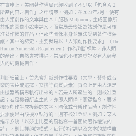
在實務上，美國著作權局已經收到了不少以「包含ＡＩ
所產內容之創作」之申請案，例如：在2023年2月，便有
由人類創作的文本與由ＡＩ服務 Midjourney 生成圖像所
共組的圖像小說申請案，而當局最後認為該創作是可核
准著作權的作品，但那些圖像本身並無法受到著作權保
護。其中的認定，主要就是以「人類創作性要求」（The
Human Authorship Requirement）作為判斷標準，非人類
的產出，自然會被排除，當局也不核准登記沒有人類參
與的純機械創作。
判斷細節上，首先會判斷創作性要素（文學、藝術或音
樂的表達或選擇、安排等實質要素）實際上是由人還是
由機器所構思執行出來的。若是人所產生的，則核准登
記；若是機器所產生的，亦即人類僅下關鍵指令，要求
機器創作生成複雜的文字、圖像或音樂作品時，創作性
要素便是由該機器執行的，則不核准登記。例如：某人
指示系統「以莎士比亞的風格寫一首關於著作權法的
詩」，則其押韻的模式，每行的字詞以及文本的結構雖