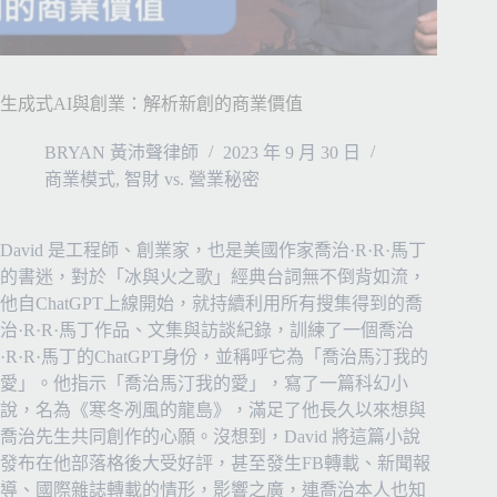
生成式AI與創業：解析新創的商業價值
BRYAN 黃沛聲律師
2023 年 9 月 30 日
商業模式
,
智財 vs. 營業秘密
David 是工程師、創業家，也是美國作家喬治·R·R·馬丁
的書迷，對於「冰與火之歌」經典台詞無不倒背如流，
他自ChatGPT上線開始，就持續利用所有搜集得到的喬
治·R·R·馬丁作品、文集與訪談紀錄，訓練了一個喬治
·R·R·馬丁的ChatGPT身份，並稱呼它為「喬治馬汀我的
愛」。他指示「喬治馬汀我的愛」，寫了一篇科幻小
說，名為《寒冬冽風的龍島》，滿足了他長久以來想與
喬治先生共同創作的心願。沒想到，David 將這篇小說
發布在他部落格後大受好評，甚至發生FB轉載、新聞報
導、國際雜誌轉載的情形，影響之廣，連喬治本人也知