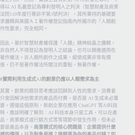
得以 AI 名義登記為專利發明人之判決（智慧財產及商業
法院110年度行專訴字第3號判決），其所秉持的基礎要
求邏輯與美國ＡＩ著作權登記指南內所揭示的「人類創
作性要求」完全相同。
因此，基於智慧財產權保護「人類」精神結晶之邏輯，
非自然人不得登記為發明人之結論，也可以類推適用在
著作權法。非人類所創作之成果，縱使成果非常有價
值，仍不是著作權法所關注的重點，無著作權。
#實際利用生成式
AI
的創業仍應以人類需求為主
其實，創業的題目思考應該回歸到人性的需求，消費者
只會因解決他需求的產品而付費，是否是 AI 生成未必重
要。遵循這個原則，新創企業在應用 ChatGPT 等AI科技
時，應該明確了解到：AI 科技本身只是工具，可以在產
品、商業模式或行銷方式等等環節中發生作用，但未必
要是產品本身。
商業模式的核心問題是：企業提供什麼
樣的價值，以及對象是誰？誰願意為你的產品付錢？如