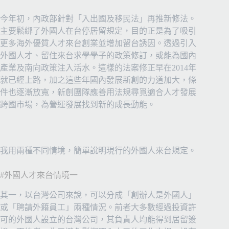
今年初，內政部針對「入出國及移民法」再推新修法。
主要鬆綁了外國人在台停居留規定，目的正是為了吸引
更多海外優質人才來台創業並增加留台誘因。透過引入
外國人才、留住來台求學學子的政策修訂，或能為國內
產業及南向政策注入活水。這樣的法案修正早在2014年
就已經上路，加之這些年國內發展新創的力道加大，條
件也逐漸放寬，新創團隊應善用法規尋覓適合人才發展
跨國市場，為營運發展找到新的成長動能。
我用兩種不同情境，簡單說明現行的外國人來台規定。
#外國人才來台情境一
其一，以台灣公司來說，可以分成「創辦人是外國人」
或「聘請外籍員工」兩種情況。前者大多數經過投資許
可的外國人設立的台灣公司，其負責人均能得到居留簽