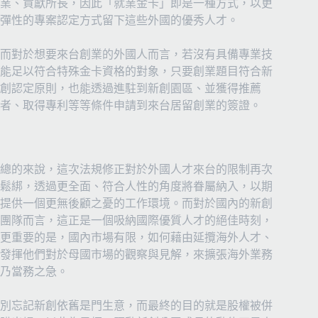
業、貢獻所長，因此「就業金卡」即是一種方式，以更
彈性的專案認定方式留下這些外國的優秀人才。
而對於想要來台創業的外國人而言，若沒有具備專業技
能足以符合特殊金卡資格的對象，只要創業題目符合新
創認定原則，也能透過進駐到新創園區、並獲得推薦
者、取得專利等等條件申請到來台居留創業的簽證。
總的來說，這次法規修正對於外國人才來台的限制再次
鬆綁，透過更全面、符合人性的角度將眷屬納入，以期
提供一個更無後顧之憂的工作環境。而對於國內的新創
團隊而言，這正是一個吸納國際優質人才的絕佳時刻，
更重要的是，國內市場有限，如何藉由延攬海外人才、
發揮他們對於母國市場的觀察與見解，來擴張海外業務
乃當務之急。
別忘記新創依舊是門生意，而最終的目的就是股權被併