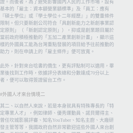
證。而後者，為了避免影響國內人民的工作市場，設有
基本的「雇主：資本額營業額標準」及「員工：應有
『碩士學位』或『學士學位＋二年經歷』」的雙重條件
限制。但只要新創公司符合「具創新能力之新創事業認
定原則」（「新創認定原則」），抑或是創業題目屬於
當前政府積極推動的「五加二產業創新計畫」，顯示這
樣的外國員工能為台灣重點發展的項目給予往前推動的
助力，則在申請上的「雇主條件」便可放寬。
此外，針對來台唸書的僑生，更有評點制可以適用，畢
業後找到工作時，依據評分表總和分數達成70分以上
者，便可以取得簽證留台工作。
#外國人才來台情境二
其二、以自然人來說，若是本身就具有特殊專長的「特
定專業人才」，例如律師、優秀運動員、諾貝爾得主、
曾任坎城影展評審、知名YouTuber、知名主廚、大廠研
發主管等等，我國政府自然非常歡迎這些外國人來台創