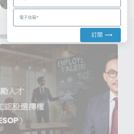
上一
下一
訂閱 ⟶
相關文章
A
l
t
e
r
n
a
t
i
v
e
: