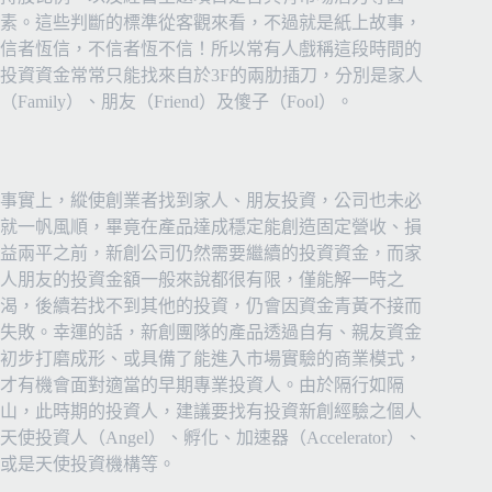
素。這些判斷的標準從客觀來看，不過就是紙上故事，
信者恆信，不信者恆不信！所以常有人戲稱這段時間的
投資資金常常只能找來自於3F的兩肋插刀，分別是家人
（Family）、朋友（Friend）及傻子（Fool）。
事實上，縱使創業者找到家人、朋友投資，公司也未必
就一帆風順，畢竟在產品達成穩定能創造固定營收、損
益兩平之前，新創公司仍然需要繼續的投資資金，而家
人朋友的投資金額一般來說都很有限，僅能解一時之
渴，後續若找不到其他的投資，仍會因資金青黃不接而
失敗。幸運的話，新創團隊的產品透過自有、親友資金
初步打磨成形、或具備了能進入市場實驗的商業模式，
才有機會面對適當的早期專業投資人。由於隔行如隔
山，此時期的投資人，建議要找有投資新創經驗之個人
天使投資人（Angel）、孵化、加速器（Accelerator）、
或是天使投資機構等。