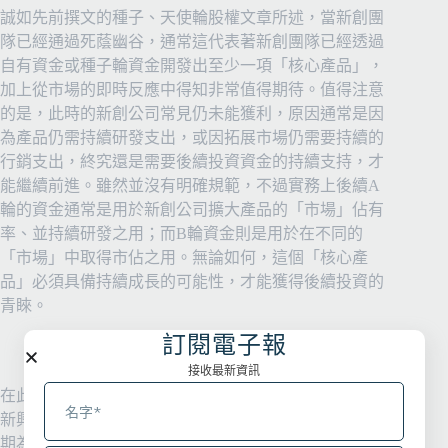
誠如先前撰文的種子、天使輪股權文章所述，當新創團
隊已經通過死蔭幽谷，通常這代表著新創團隊已經透過
自有資金或種子輪資金開發出至少一項「核心產品」，
加上從市場的即時反應中得知非常值得期待。值得注意
的是，此時的新創公司常見仍未能獲利，原因通常是因
為產品仍需持續研發支出，或因拓展市場仍需要持續的
行銷支出，終究還是需要後續投資資金的持續支持，才
能繼續前進。雖然並沒有明確規範，不過實務上後續A
輪的資金通常是用於新創公司擴大產品的「市場」佔有
率、並持續研發之用；而B輪資金則是用於在不同的
「市場」中取得市佔之用。無論如何，這個「核心產
品」必須具備持續成長的可能性，才能獲得後續投資的
青睞。
訂閱電子報
接收最新資訊
在此應該先解釋有關上述「市場」的意義，舉例來說，
新興的運動品牌Under Armour就是先在專業運動員（初
期為美式足球員）的運動服市場中取得極大的市佔率，