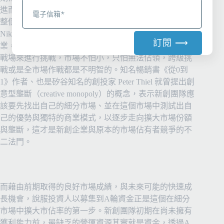
進而擴大到籃球員運動服市場，進而挑戰Nike，但若就
整個運動用品市場而言，它的佔有率當然遠遠不及
Nike。「市場」的劃定就有如戰場之劃定，作為新創企
訂閱 ⟶
業，在初期資源有限的情形下，應該只選擇適合自己的
戰場來進行挑戰，市場不怕小，只怕無法佔領，跨級挑
A
戰或是全市場作戰都是不明智的。知名暢銷書《從0到
l
1》作者、也是矽谷知名的創投家 Peter Thiel 就曾提出創
t
意型壟斷（creative monopoly）的概念，表示新創團隊應
e
該要先找出自己的細分市場、並在這個市場中測試出自
r
己的優勢與獨特的商業模式，以逐步走向擴大市場份額
n
與壟斷，這才是新創企業與原本的市場佔有者競爭的不
a
二法門。
t
i
v
e
而藉由前期取得的良好市場成績，與未來可能的快速成
:
長機會，說服投資人以募集到A輪資金正是這個在細分
市場中擴大市佔率的第一步。新創團隊初期在尚未擁有
獲利能力前，最缺乏的營運資源其實就是資金，透過A