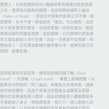
實務上，在新創團隊完成A輪融資拿到像樣的投資金額
之前，通常有段難熬的期間，這段時期俗稱死亡幽谷
（Valley of Death），原因在於創新的創業公司不像一般
買賣業，多半不會一開張就有「產品」可以銷售，自然
也不會有像樣的營收，反而是需要一段研發產品、創造
營運成績的持續投資期。這段期間，公司營運的資金通
常主要由創辦人自行支應，因此一旦進度不如預期，時
間拖長了，公司資金斷鏈的機率便大增，後果則是公司
倒閉，創業失敗。
這時若尋求外部投資，通常是俗稱的種子輪（Seed
round）、天使輪（Angel round），事實上極端困難。以
創業全內熟知的「死亡幽谷」來做為分水嶺來看，通過
前的新創團隊，因為不易拿出完整產品或實質反經營、
獲利的成果讓投資人驗證，因此前期投資人觀察重點多
半是創辦人身分、學經歷背景、執行力、核心創辦人的
持股比例，以及經營主題項目是否具有市場潛力等因