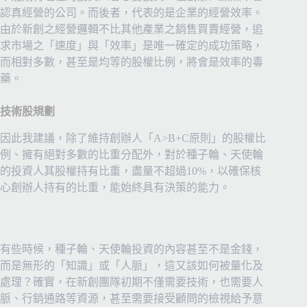
認真經營的公司。而後者，代表的是企業的經營效率。
由於新創之經營邏輯不比其他產業之銷售買賣經營，追
求市場之「速度」與「效率」是唯一確定的成功策略，
而相對多數，甚至是均等的股權比例，將會是效率的毒
藥。
技術股規劃
因此我建議，除了維持創辦人「A>B+C原則」的股權比
例、擁有絕對多數的比重分配外，對於種子輪、天使輪
的投資人其股權持有比重，盡量不超過10%，以確保核
心創辦人持有的比重，能始終具有決策的能力。
有些時候，種子輪、天使輪投資的內容甚至不是金錢，
而是無形的「知識」或「人脈」，這又該如何被量化及
處理？確實，在新創團隊初期不僅需要技術，也需要人
脈、行銷通路等資源，甚至需要接受顧問的檢視給予意