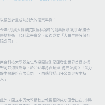
以價創計畫成功創業的個案舉例：
今年
6
月成大醫學院教授林錫璋的創業團隊運用
3
項複合
醫材技術，順利募得資金，最後成立「大員生醫股份有
限公司」；
南台科技大學蘇益仁教授團隊則是開發出世界首個多標
靶阿茲海默新藥，於
2018
年募資超過
1
億元並成立「美力
齡生醫股份有限公司」，由蘇教授出任公司專案主持
人；
此外，國立中興大學楊秋忠教授團隊成功研發出在
3
小時