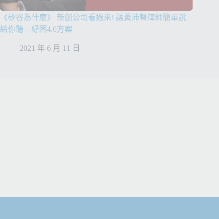
《矽谷為什麼》 新創公司看過來! 讓黃沛聲律師簡單說
給你聽 – 紓困4.0方案
2021 年 6 月 11 日