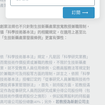
產業發展條例的優惠了。
訂閱 ⟶
A
創業法規也不只針對生技新藥產業放寬教授兼職限制，
l
循「科學技術基本法」的相關規定，在適用上甚至比
t
「生技新藥產業發展條例」更富有彈性：
e
r
n
a
依「科學技術基本法」規定，凡是因「科學研究業務」
t
而需技術作價投資或兼職的教授，不限於生技新藥產
i
業，就不受教育人員任用條例、公務員服務法等規定對
v
於兼職許可及持股等方面的限制。詳言之，依照「科學
e
技術基本法」授權訂定的「從事研究人員兼職與技術作
:
價投資事業管理辦法」，首先，就持股方面，若教授滿
足作為從事研究人員而因研究成果分得公司股份時（包
括技術作價增資股份之情形），併記股票股利的持股最
高可達公司股份總數40%；另外，
若教授為新創公司主