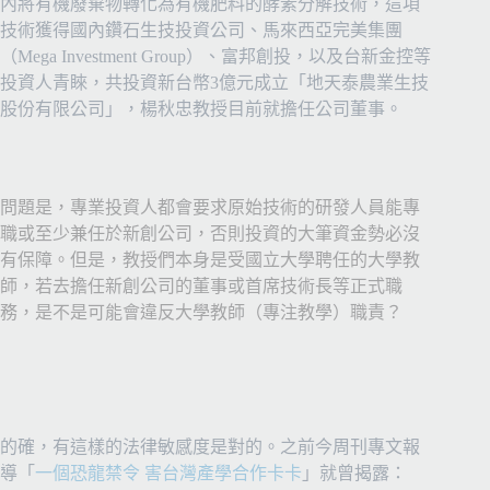
內將有機廢棄物轉化為有機肥料的酵素分解技術，這項
技術獲得國內鑽石生技投資公司、馬來西亞完美集團
（
Mega Investment Group
）、富邦創投，以及台新金控等
投資人青睞，共投資新台幣
3
億元成立「地天泰農業生技
股份有限公司」，楊秋忠教授目前就擔任公司董事。
問題是，專業投資人都會要求原始技術的研發人員能專
職或至少兼任於新創公司，否則投資的大筆資金勢必沒
有保障。但是，教授們本身是受國立大學聘任的大學教
師，若去擔任新創公司的董事或首席技術長等正式職
務，是不是可能會違反大學教師（專注教學）職責？
的確，有這樣的法律敏感度是對的。之前今周刊專文報
導「
一個恐龍禁令
害台灣產學合作卡卡
」就曾揭露：