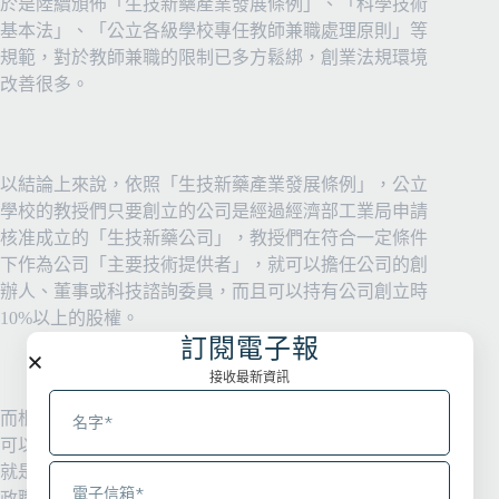
於是陸續頒佈「生技新藥產業發展條例」、「科學技術
基本法」、「公立各級學校專任教師兼職處理原則」等
規範，對於教師兼職的限制已多方鬆綁，創業法規環境
改善很多。
以結論上來說，依照「生技新藥產業發展條例」，公立
學校的教授們只要創立的公司是經過經濟部工業局申請
核准成立的「生技新藥公司」，教授們在符合一定條件
下作為公司「主要技術提供者」，就可以擔任公司的創
辦人、董事或科技諮詢委員，而且可以持有公司創立時
10%
以上的股權。
訂閱電子報
接收最新資訊
而根據經濟部解釋，從事研發的「公立大專校院系所」
可以視為廣義的「政府研究機構」，老師及團隊解釋上
就是該研究機構的研究人員，因此在公立學校中兼任行
政職而具有公務員身分的老師，也同樣能適用生技新藥