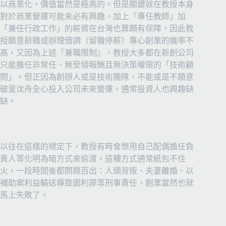
以商業化，價值當然是極高的。但是關鍵就在教授本身
對於商業營運可能未必有興趣，加上「專任教師」加
「兼任行政工作」的薪資在台灣也算頗有保障，因此教
授願意辭職或辦理借調（留職停薪）專心創業的機率不
高，又因為上述『兼職限制』，教授大多都在新創公司
只能擔任非常任、無受領報酬且無決策權限的「技術顧
問」。但正因為創辦人或是技術團隊，不能或是不願意
破釜沈舟全心投入公司未來營運，通常投資人也興趣缺
缺。
以往在這樣的規定下，教授有時會想用自己配偶擔任負
責人等化明為暗方式來偷渡。這種方式通常紙包不住
火，一段時間後都問題百出：人頭背叛、夫妻離婚、以
補助案利益輸送導致圖利罪等刑事責任，創業當然也就
馬上失敗了。