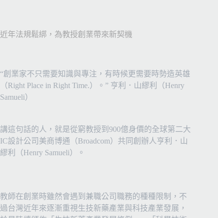
近年法規鬆綁，為教授創業帶來新契機
“創業家不只需要知識與專注，有時候更需要時勢造英雄
（
Right Place in Right Time.
）。” 亨利．山繆利（Henry
Samueli）
講這句話的人，就是從窮教授到
900
億身價的全球第二大
IC
設計公司美商博通（
Broadcom
）共同創辦人亨利．山
繆利（
Henry Samueli
）。
教師在創業時雖然會遇到兼職公司職務的種種限制，不
過台灣近年來逐漸重視生技新藥產業與科技產業發展，