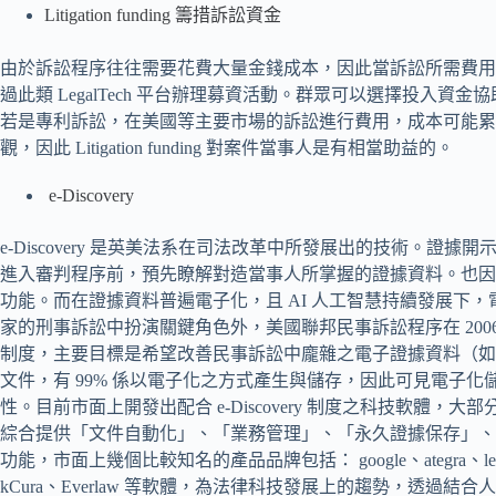
Litigation funding 籌措訴訟資金
由於訴訟程序往往需要花費大量金錢成本，因此當訴訟所需費用
過此類 LegalTech 平台辦理募資活動。群眾可以選擇投入
若是專利訴訟，在美國等主要市場的訴訟進行費用，成本可能累
觀，因此 Litigation funding 對案件當事人是有相當助益的。
e-Discovery
e-Discovery 是英美法系在司法改革中所發展出的技術。
進入審判程序前，預先瞭解對造當事人所掌握的證據資料。也因
功能。而在證據資料普遍電子化，且 AI 人工智慧持續發展下
家的刑事訴訟中扮演關鍵角色外，美國聯邦民事訴訟程序在 20
制度，主要目標是希望改善民事訴訟中龐雜之電子證據資料（如
文件，有 99% 係以電子化之方式產生與儲存，因此可見電子
性。目前市面上開發出配合 e-Discovery 制度之科技軟體，大部分
綜合提供「文件自動化」、「業務管理」、「永久證據保存」、
功能，市面上幾個比較知名的產品品牌包括： google、ategra、lexbe、Ben
kCura、Everlaw 等軟體，為法律科技發展上的趨勢，透