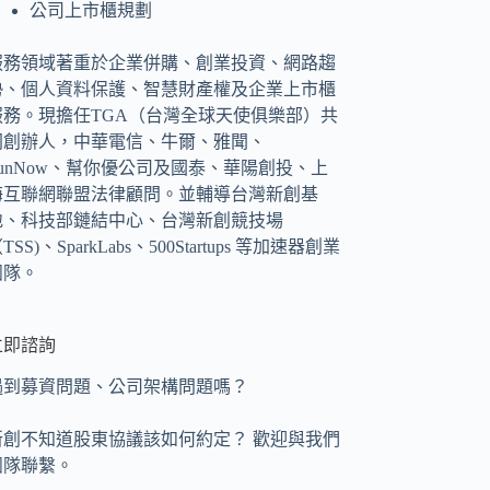
公司上市櫃規劃
服務領域著重於企業併購、創業投資、網路趨
勢、個人資料保護、智慧財產權及企業上市櫃
服務。現擔任TGA（台灣全球天使俱樂部）共
同創辦人，中華電信、牛爾、雅聞、
FunNow、幫你優公司及國泰、華陽創投、上
海互聯網聯盟法律顧問。並輔導台灣新創基
地、科技部鏈結中心、台灣新創競技場
TSS)、SparkLabs、500Startups 等加速器創業
團隊。
立即諮詢
遇到募資問題、公司架構問題嗎？
新創不知道股東協議該如何約定？ 歡迎與我們
團隊聯繫。