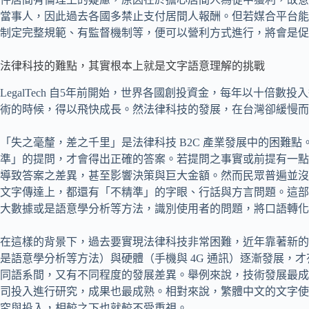
當事人，因此過去各國多禁止支付居間人報酬。但若媒合平台能
制定完整規範、有監督機制等，便可以營利方式進行，將會是促
法律科技的難點，其實根本上就是文字語意理解的挑戰
LegalTech 自5年前開始，世界各國創投資金，每年以十倍
術的時候，得以飛快成長。然法律科技的發展，在台灣卻緩慢而
「失之毫釐，差之千里」是法律科技 B2C 產業發展中的困難
準」的提問，才會得出正確的答案。若提問之事實或前提有一點
導致答案之差異，甚至影響決策與巨大金額。然而民眾普遍並沒
文字傳達上，都還有「不精準」的字眼、行話與方言問題。這部分
大數據或是語意學分析等方法，識別使用者的問題，將口語轉化
在這樣的背景下，過去要實現法律科技非常困難，近年靠著新的技術
是語意學分析等方法）與硬體（手機與 4G 通訊）逐漸發展，
同語系間，又有不同程度的發展差異。舉例來說，技術發展最成
司投入進行研究，成果也最成熟。相對來說，繁體中文的文字使
究與投入，相較之下也就較不受重視。