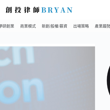
學研創業
商業模式
新創/股權/募資
出場策略
產業趨