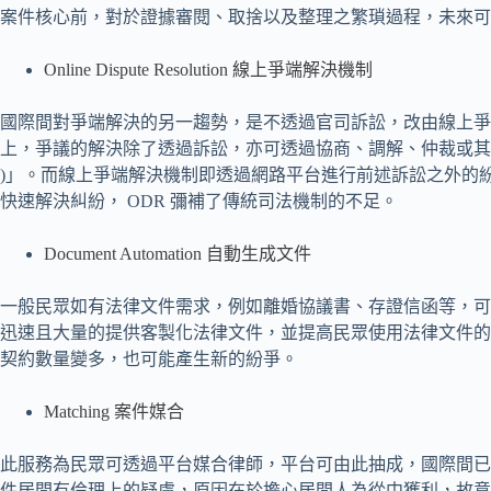
案件核心前，對於證據審閱、取捨以及整理之繁瑣過程，未來可
Online Dispute Resolution 線上爭端解決機制
國際間對爭端解決的另一趨勢，是不透過官司訴訟，改由線上爭端解決機制 ( Onl
上，爭議的解決除了透過訴訟，亦可透過協商、調解、仲裁或其他
)」。而線上爭端解決機制即透過網路平台進行前述訴訟之外的
快速解決糾紛， ODR 彌補了傳統司法機制的不足。
Document Automation 自動生成文件
一般民眾如有法律文件需求，例如離婚協議書、存證信函等，可
迅速且大量的提供客製化法律文件，並提高民眾使用法律文件的
契約數量變多，也可能產生新的紛爭。
Matching 案件媒合
此服務為民眾可透過平台媒合律師，平台可由此抽成，國際間已
件居間有倫理上的疑慮，原因在於擔心居間人為從中獲利，故意