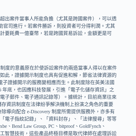
超出案件當事人所能負擔（尤其是跨國案件），可以透
資金協助官司進行。若案件勝訴，則投資者可分得利潤。尤其
計要耗費一億臺幣，若是跨國貿易訴訟，金額更是可
證據開示制度的意義原在於使訴訟案件的兩造當事人得以在案件
如此，證據開示制度也具有促進和解，節省法律資源的
，電子證據開示的服務變相應而生。此制度除在英美法國
06 年底，也因應科技發展，引進「電子化儲存資訊」之
電子郵件、電子通訊記錄等）。據統計，目前商業往來
化儲存資訊制度在法律紛爭解決機制上扮演之角色的重要
除導向配合 e-Discovery 制度所需提供服務外，亦多有
「電子指紋記錄」、「資料封存」、「法律搜尋」等等
d Law Group, PC、bitproof、GoldFynch、
過結合人工智慧技術，這些產品終極目標是取代律師在處理訴訟