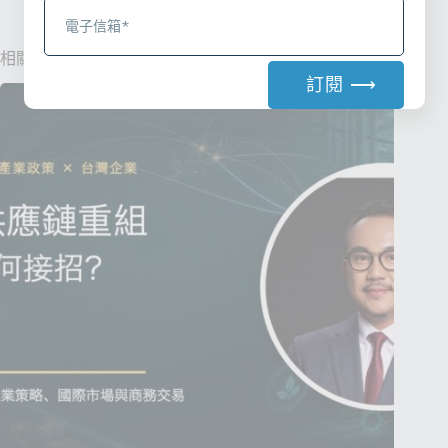
相關文章
訂閱 ⟶
A
l
t
e
r
n
a
t
i
v
e
: