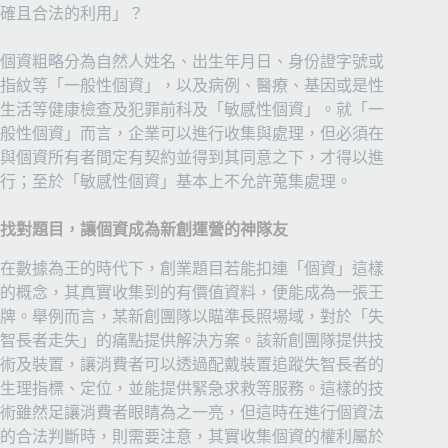
確且合法的利用」？
個資粗略分為自然人姓名、出生年月日、身份證字號或
指紋等「一般性個資」，以及病例、醫療、基因或是性
生活等健康檢查及犯罪前科及「敏感性個資」。就「一
般性個資」而言，企業可以進行收集與處理，但必須在
與個資所有者間定有契約並得到其同意之下，才得以進
行；至於「敏感性個資」基本上不允許蒐集處理。
找對題目，讓個資成為新創運營的神隊友
在數據為王的時代下，創業題目若能扣連「個資」這樣
的概念，其真實收集到的有價值資料，便能成為一張王
牌。舉例而言，某新創團隊以瞄準長照場域，對於「失
智長者走失」的痛點提供解決方案。該新創團隊提供技
術及裝置，讓消費者可以透過配戴裝置追蹤失智長者的
生理指標、定位，並能提供緊急求救等服務。這樣的技
術雖然足讓消費者眼睛為之一亮，但這時在進行個資法
的合法判斷時，則需要注意，其實收集個資的權利屬於