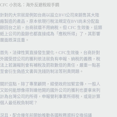
CFC 小別名：
海外反避稅殺手鐧
針對的大宗就是例如台商以設立BVI公司來銷售其大陸
廠製造的產品，原本依現行稅法規定在BVI尚未分配盈
餘回台之前，台商就還不用納稅。但 CFC 生效後，這類
紙上公司的盈餘也都直接成為「應稅所得」了，其影響
層面既深且重。
首先，法律性質直接發生變化。CFC生效後，台商針對
外國受控公司的獲利依法就負有申報、納稅的義務，稅
法上若漏報則會有補稅及罰款數倍的責任，嚴重一點甚
至會衍生偽造文書與洗錢防制法等刑責問題。
關於這點，除了專業顧問，縱使政府加緊宣傳，一般人
又如何能想像得到連他開的國外公司的獲利也要拿來列
計為台灣公司的所得，申報營利事業所得稅，或是計算
個人最低稅負制呢？
況且，配合幾年前開始推動各國稅務資料交換協議