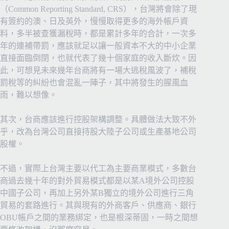
（Common Reporting Standard, CRS），台灣將會除了現
有簽約的澳、日及英外，慢慢取得更多的海外帳戶資
料，多半被查獲漏稅時，都是累計多年的合計，一次多
年的連補帶罰，應該就足以讓一般資本不大的中小企業
直接面臨倒閉，也就代表了幾十個家庭的收入斷炊。
因
此，可想見未來幾年台商將有一場大逃稅風波了，補稅
罰稅等的糾紛也會混亂一陣子，其中將發生的腥風血
雨，難以想像。
其次，台商應該進行控股架構調整。具體做法大致不外
乎，改為台灣公司直接持股大陸子公司或生產基地公司
股權。
不過，實際上台灣主要以代工為主要商業模式，多數台
商過去幾十年的對外貿易模式都是以某A境外公司控股
中國子公司，再加上另外某B獨立的境外公司進行三角
貿易的套路進行。其與現有的外商客戶、供應商、銀行
OBU帳戶之間的業務綁定，也是根深蒂固，一時之間想