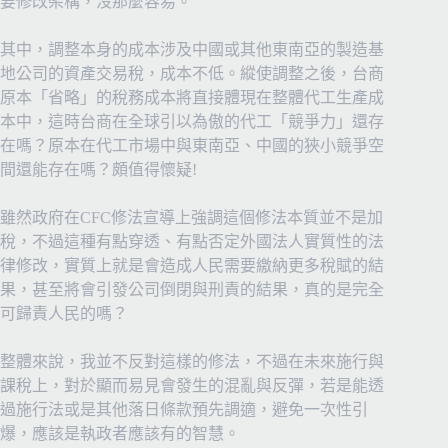
要修改架構，沒那麼容易。
其中，調整本身的成本涉及中國或其他東南亞的製造基
地公司的資產交易稅，成本不低。縱使調整之後，台商
原本「省略」的稅務成本將直接體現在整體代工生產成
本中，這時台商在全球引以為傲的代工「競爭力」還存
在嗎？原本在代工市場中與東南亞、中國的狹小競爭空
間還能存在嗎？頗值得懷疑!
雖然政府在CFC修法宣導上強調這個修法本質並不是加
稅，不過這種有點穿透、有點否定外國法人實質性的法
律修改，實質上就是會造成人民需要繳納更多稅賦的結
果，甚至將會引發公司倒閉與刑責的結果，真的是完全
可歸責人民的嗎？
整體來說，我並不反對這樣的修法，不過在未來施行與
課稅上，對於顯而易見會發生的混亂與反彈，若是能透
過施行法或是其他落日條款預先調適，避免一次性引
爆，應該是執政者應該有的智慧。