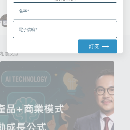
上一
下一
訂閱 ⟶
相關文章
A
l
t
e
r
n
a
t
i
v
e