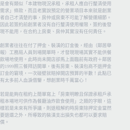
是會有類似「本建物現況承租，承租人應自行釐清使用
需求」條款，而且老實說預定的營業項目本來就是創業
者自己才清楚的事，房仲或房東不可能了解營運細節。
因此若簽約前創業者沒有自行釐清使用權限，簽約後發
現不能用，在合約上房東、房仲其實沒有任何責任。
創業者往往在付了押金、裝潢的訂金後，經由（鄰居舉
報）工務局人員到場開單時，才發現現場其實不能供餐
飲場地使用。此時尚未開店卻馬上面臨前有政府＋鄰居
的1999照三餐拜訪開單，後有房東、裝潢包商不退押金
訂金的窘境，一次碰壁就賠掉開店預算的半數！此點已
有太多前人血淚借鑒，想創業時千萬當心！
若是能夠在租約上簡單寫上「房東明瞭且保證承租戶承
租本場地可供作為餐廳油炸飲食使用」之類的字眼，這
樣若是未來有所爭議，則退租解約時房東除押定金當然
要退還之外，所導致的裝潢支出損失也都可以要求賠
償。