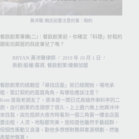
黃沛聲-開店前要注意的事：租約
餐飲創業專欄(二)：餐飲創業前，你確定「料理」好租約
跟街坊鄰居的蒜皮事兒了嗎？
BRYAN 黃沛聲律師
2019 年 10 月 1 日
新創/股權/募資
,
餐飲創業/連鎖加盟
餐飲創業的挑戰從「尋找店面」就已經開始，場地承
租、簽訂契約的眉眉角角，有哪些應該注意？
Kent 是我老朋友了，原本是一間日式高級炸串料亭的二
廚，自行創業的念頭想了很久，上上週六晚上他興沖沖
來找我，說在逛師大夜市時看到一個三角窗一樓金店面
要出租，人流、地點都完美。我知道他雖然手藝超群，
但個性衝動又浪漫，勸他多想想財務與客源規劃，然後
再幫他盤算。