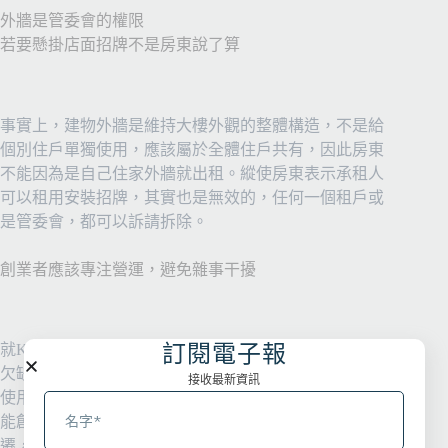
外牆是管委會的權限
若要懸掛店面招牌不是房東說了算
事實上，建物外牆是維持大樓外觀的整體構造，不是給
個別住戶單獨使用，應該屬於全體住戶共有，因此房東
不能因為是自己住家外牆就出租。縱使房東表示承租人
可以租用安裝招牌，其實也是無效的，任何一個租戶或
是管委會，都可以訴請拆除。
創業者應該專注營運，避免雜事干擾
訂閱電子報
就Kent的例子來說，找人疏通不是解決之道，重點在於
欠缺完整考慮導致後患無窮。雖然違建區域也不是不能
接收最新資訊
使用，但終究是違規使用，一旦發生後就永遠存在，可
能創業者日日夜夜都要處理，相對困擾。若要放棄或搬
遷，則裝潢等固定成本便全數付諸流水，這對創業者會