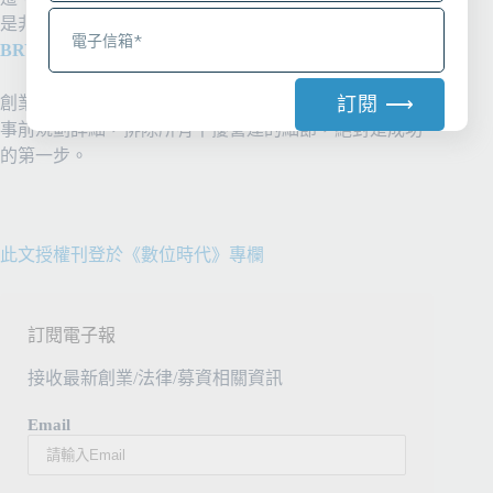
是非常沈重的打擊。（
延伸閱讀：餐飲創業(一)：
BRYAN 看餐飲創業之五大觀察）
訂閱 ⟶
創業首要關鍵是專注所有心力在營運本身的成長發展，
事前規劃詳細，排除所有干擾營運的細節，絕對是成功
A
的第一步。
l
t
e
r
此文授權刊登於《數位時代》專欄
n
a
t
訂閱電子報
i
接收最新創業/法律/募資相關資訊
v
e
Email
: