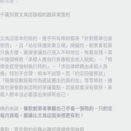
必注意：
千萬別買文具店版租約跟房東簽約
文具店版本的租約，幾乎所有條款都是「針對簡單住家
使用」、且「站在保護房東立場」撰擬的，創業者若是
只貪方便，直接會讓自己落入不利地位，無異自殘。其
中幾個條款「承租人應自行負擔租金收入稅賦」、「賠
償金逕受強制執行特約」、「涉訟律師費由承租人負
擔」特別不合理，根本不該簽。而「約定回復原狀」
「賠償倍數房租作為遲延遷出的違約金」等等條款，通
常也是餐飲收店時的爭議重點，若是房東沒有堅持，承
租人根本沒必要提出來綁死自己。
總的來說，
餐飲創業者寧願自己手寫一張租約，只約定
每月房租，都遠比文具店版來得更有利！
重點：簽定租約前務必確認現場使用執照