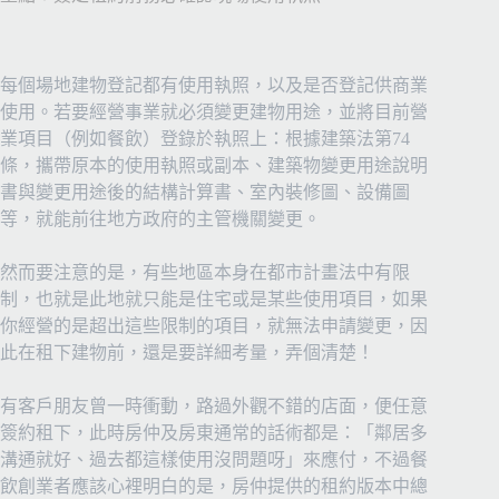
每個場地建物登記都有使用執照，以及是否登記供商業
使用。若要經營事業就必須變更建物用途，並將目前營
業項目（例如餐飲）登錄於執照上：根據建築法第74
條，攜帶原本的使用執照或副本、建築物變更用途說明
書與變更用途後的結構計算書、室內裝修圖、設備圖
等，就能前往地方政府的主管機關變更。
然而要注意的是，有些地區本身在都市計畫法中有限
制，也就是此地就只能是住宅或是某些使用項目，如果
你經營的是超出這些限制的項目，就無法申請變更，因
此在租下建物前，還是要詳細考量，弄個清楚！
有客戶朋友曾一時衝動，路過外觀不錯的店面，便任意
簽約租下，此時房仲及房東通常的話術都是：「鄰居多
溝通就好、過去都這樣使用沒問題呀」來應付，不過餐
飲創業者應該心裡明白的是，房仲提供的租約版本中總