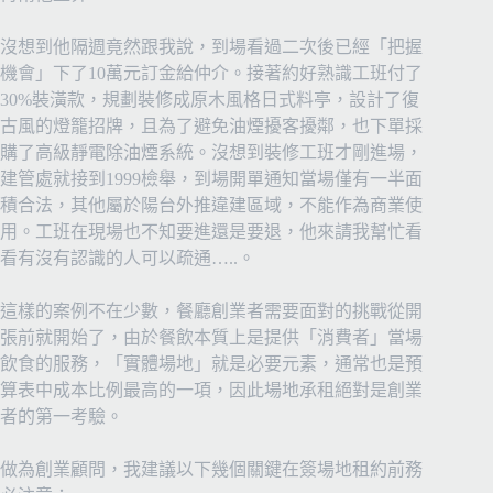
沒想到他隔週竟然跟我說，到場看過二次後已經「把握
機會」下了10萬元訂金給仲介。接著約好熟識工班付了
30%裝潢款，規劃裝修成原木風格日式料亭，設計了復
古風的燈籠招牌，且為了避免油煙擾客擾鄰，也下單採
購了高級靜電除油煙系統。沒想到裝修工班才剛進場，
建管處就接到1999檢舉，到場開單通知當場僅有一半面
積合法，其他屬於陽台外推違建區域，不能作為商業使
用。工班在現場也不知要進還是要退，他來請我幫忙看
看有沒有認識的人可以疏通…..。
這樣的案例不在少數，餐廳創業者需要面對的挑戰從開
張前就開始了，由於餐飲本質上是提供「消費者」當場
飲食的服務，「實體場地」就是必要元素，通常也是預
算表中成本比例最高的一項，因此場地承租絕對是創業
者的第一考驗。
做為創業顧問，我建議以下幾個關鍵在簽場地租約前務