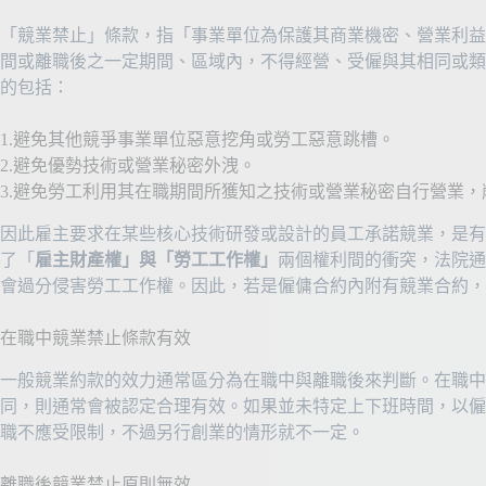
「競業禁止」條款，指「事業單位為保護其商業機密、營業利益
間或離職後之一定期間、區域內，不得經營、受僱與其相同或類
的包括：
1.避免其他競爭事業單位惡意挖角或勞工惡意跳槽。
2.避免優勢技術或營業秘密外洩。
3.避免勞工利用其在職期間所獲知之技術或營業秘密自行營業
因此雇主要求在某些核心技術研發或設計的員工承諾競業，是有
了「
雇主財產權」與「勞工工作權」
兩個權利間的衝突，法院通
會過分侵害勞工工作權。因此，若是僱傭合約內附有競業合約，
在職中競業禁止條款有效
一般競業約款的效力通常區分為在職中與離職後來判斷。在職中
同，則通常會被認定合理有效。如果並未特定上下班時間，以僱
職不應受限制，不過另行創業的情形就不一定。
離職後競業禁止原則無效