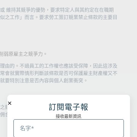
或 維持其競爭的優勢，要求特定人與其約定在在職期
似之工作」而言。要求勞工簽訂競業禁止條款的主要目
，削弱原雇主之競爭力。
理由的。不過員工的工作權也應該受保障，因此這涉及
常會就實際情形判斷該條款是否可保護雇主財產權又不
就要特別注意是否內容與個人創業衝突。
訂閱電子報
之競業規定員工不得兼職，若是特別註明無論上下班均
佣合約性質為一定時間內提供勞務之性質，下班後之兼
接收最新資訊