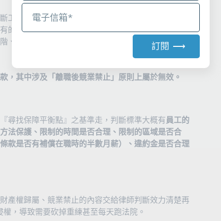
斷工作性質與職位來判斷約定的違約金是否會過高。畢
有的員工離職後都不能運用個人工作專業來討生活，必
階、核心之研發人員於離職之後之工作洩密對象，則無
訂閱 ⟶
A
l
款，其中涉及「離職後競業禁止」原則上屬於無效。
t
e
r
『尋找保障平衡點』之基準走，判斷標準大概有
員工的
n
方法保護、限制的時間是否合理、限制的區域是否合
a
條款是否有補償在職時的半數月薪）、違約金是否合理
t
i
v
e
:
財產權歸屬、競業禁止的內容交給律師判斷效力清楚再
業侵權，導致需要砍掉重練甚至每天跑法院。