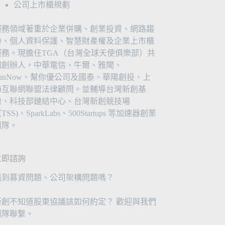
公司上市櫃規劃
服務領域著重於企業併購、創業投資、網路趨
勢、個人資料保護、智慧財產權及企業上市櫃
服務。現擔任TGA（台灣全球天使俱樂部）共
同創辦人，中華電信、牛爾、雅聞、
FunNow、幫你優公司及國泰、華陽創投、上
海互聯網聯盟法律顧問。並輔導台灣新創基
地、科技部鏈結中心、台灣新創競技場
TSS)、SparkLabs、500Startups 等加速器創業
團隊。
立即諮詢
遇到募資問題、公司架構問題嗎？
新創不知道股東協議該如何約定？ 歡迎與我們
團隊聯繫。