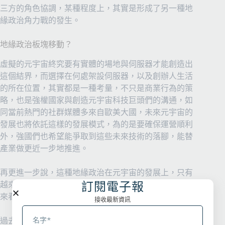
三方的角色協調，某種程度上，其實是形成了另一種地
緣政治角力戰的發生。
地緣政治板塊移動？
虛擬的元宇宙終究要有實體的場地與伺服器才能創造出
這個結界，而選擇在何處架設伺服器，以及創辦人生活
的所在位置，其實都是一種考量，不只是商業行為的策
略，也是強權國家與創造元宇宙科技巨頭們的溝通，如
同當前熱門的社群媒體多來自歐美大國，未來元宇宙的
發展也將依託這樣的發展模式，為的是要確保運營順利
外，強國們也希望能爭取到這些未來技術的落腳，能替
產業做更近一步地推進。
再更進一步說，這種地緣政治在元宇宙的發展上，只有
訂閱電子報
越來越明顯，我想未來將會是贏者全拿的世界。回過頭
來看社群媒體的發展便可知一二。
接收最新資訊
過去，從沒有網路的世界，到各種應用百花齊放的網路