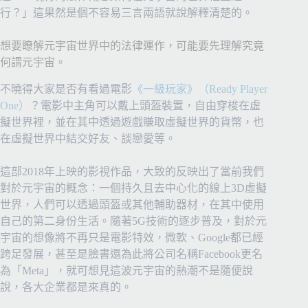
行？」這果然是個不容易三言兩語就說解釋清楚的。
想要瞭解元宇宙世界中的法律運作，可能要先理解究竟
何謂元宇宙。
不曉得大家是否有看過電影
《一級玩家》（Ready Player
One）
？電影中主角可以戴上頭盔裝置，自由穿梭在虛
擬世界裡，並在其中透過遊戲賺取虛擬世界的貨幣，也
在虛擬世界中結交好友、談戀愛等。
這部2018年上映的影視作品，大致的反映出了當前我們
對於元宇宙的概念：一個持久且去中心化的線上3D虛擬
世界，人們可以透過頭盔或其他輔助器材，在其中使用
自己的第二身份生活。隨著5G技術的逐步普及，對於元
宇宙的想像將不再只是電影特效，微軟、Google都已經
跨足發展，甚至是臉書還為此將公司名稱Facebook更名
為「Meta」，就可想見這波元宇宙的熱潮不是隨便說
說，各大企業都是來真的。