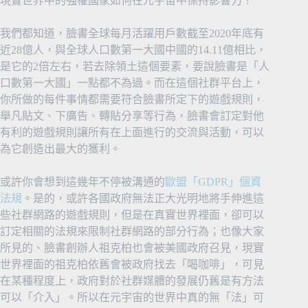
現實世界中的強權國家如何在元宇宙中保持影響力？
我們都知道，臉書全球每月活躍用戶數截至2020年底有
近28億人，與全球人口數第一大國中國的14.11億相比，
是它的2倍左右，若去除領土這個要素，要說臉書是「人
口數第一大國」一點都不為過。而在這個社群平台上，
你所做的每件事情都需要符合臉書所定下的遊戲規則，
舉凡貼文、下廣告、轉貼分享等行為，臉書會訂定對他
有利的遊戲規則讓所有在上面進行的交流與活動，可以
為它創造出最大的獲利。
或許你會想到這幾年不停被溝通的
歐盟「GDPR」個資
法規
。是的，或許各國政府無法正大光明地將手伸進這
些社群網路的遊戲規則，但是在真實世界裡面，卻可以
訂定相關的法規來限制社群網路的部分行為；也像大家
所見的、臉書創辦人祖克柏也會被美國政府召見，現實
世界裡面的祖克柏依舊會被政府找去「喝咖啡」，可見
在某種程度上，政府對於社群媒體的發展仍舊是有方法
可以「介入」。所以在元宇宙的世界中真的無「法」可