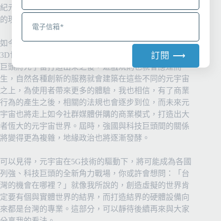
紀元，也才讓如今的網路世界如此百花齊放，要將這樣
的現象用「元宇宙1.0」來定義也不為過。
如今的元宇宙，就像是過去社群媒體的2D版走向虛擬的
訂閱 ⟶
3D世界，發展過程也如同新創的創業一般。當各大科技
巨頭將元宇宙打造出來之後，遊戲規則也就會應運而
A
生，自然各種創新的服務就會建築在這些不同的元宇宙
l
之上，為使用者帶來更多的體驗，我也相信，有了商業
t
行為的產生之後，相關的法規也會逐步到位，而未來元
e
宇宙也將走上如今社群媒體併購的商業模式，打造出大
r
者恆大的元宇宙世界。屆時，強國與科技巨頭間的關係
n
將變得更為複雜，地緣政治也將逐漸發酵。
a
t
可以見得，元宇宙在5G技術的驅動下，將可能成為各國
i
列強、科技巨頭的全新角力戰場，你或許會想問：「台
v
灣的機會在哪裡？」就像我所說的，創造虛擬的世界肯
e
定要有個與實體世界的結界，而打造結界的硬體設備向
:
來都是台灣的專業。這部分，可以靜待後續再來與大家
分享我的看法。