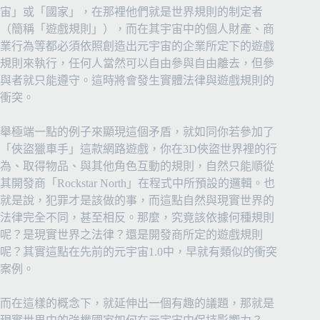
宙」或「國家」，在那裡他們就是世界規則的制定者
（簡稱「遊戲規則」），而在其宇宙中的個人財產、商
業行為等都必須依照創造出元宇宙的企業所定下的遊戲
規則來執行，任何人當然可以自由參與自由離去，但參
與者就只能遵守。這時將會發生實體法律與遊戲規則的
衝突。
舉極端一點的例子來顯現這個矛盾，就如同你若參加了
「俠盜獵車手」這款網路遊戲，你在3D俠盜世界裡的行
為、取得物品、與其他角色互動的規則，自然只能順從
其開發商「Rockstar North」在程式中所預設的邏輯。也
就是說，犯罪才是該做的事，而這點自然與現實世界的
法律完全不同，甚至相反。那麼，究竟該依據何種規則
呢？是現實世界之法律？還是開發商所定的遊戲規則
呢？其實這點在先前的元宇宙1.0中，早就有類似的衝突
案例。
而在這樣的概念下，就延伸出一個有趣的議題，那就是