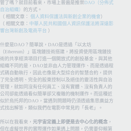
管了嗎？就目前看來，市場上普遍是推崇
DAO（分佈式
自治組織）
的方式。
（ 相關文章：
個人資料保護法與新創企業的機會
）
（ 相關文章：
中華人民共和國個人資訊保護法將深遠影
響台灣新創及電商平台
）
什麼是DAO？簡單說，DAO是透過「以太坊
（Ethereum）」區塊鏈技術搭建，將投資使用區塊鏈技
術的共享經濟項目打造一個開放式的創投基金，與其他
組織不同的是，DAO並非由人力管理運作、而是透過程
式碼自動執行，因此也像是大型綜合的智慧合約，提供
了完全透明、完全的股東控制以及絕佳的靈活性與自治
管理，就如同沒有任何員工、沒有實體、沒有負責人的
公司卻能透過看似簡單卻又複雜的機制運作。而這種近
似於烏托邦的DAO，當遇到問題時仍須透過集思廣益方
式找出解答，類似我們在電影中常見的「長老」。
所以在我看來，
元宇宙定義上即便是去中心化的概念
，
但在虛擬世界的實際運作如果遇上問題，仍需要仰賴第