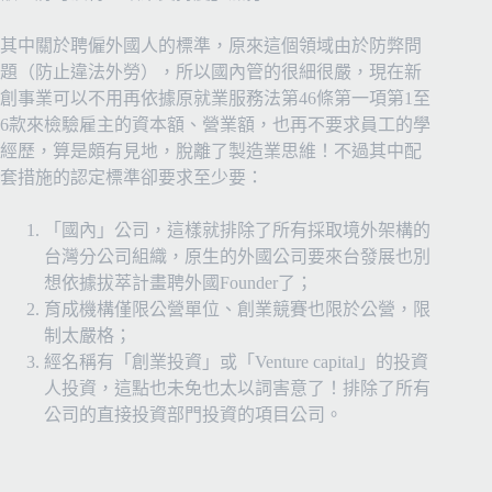
其中關於聘僱外國人的標準，原來這個領域由於防弊問
題（防止違法外勞），所以國內管的很細很嚴，現在新
創事業可以不用再依據原就業服務法第46條第一項第1至
6款來檢驗雇主的資本額、營業額，也再不要求員工的學
經歷，算是頗有見地，脫離了製造業思維！不過其中配
套措施的認定標準卻要求至少要：
「國內」公司，這樣就排除了所有採取境外架構的
台灣分公司組織，原生的外國公司要來台發展也別
想依據拔萃計畫聘外國Founder了；
育成機構僅限公營單位、創業競賽也限於公營，限
制太嚴格；
經名稱有「創業投資」或「Venture capital」的投資
人投資，這點也未免也太以詞害意了！排除了所有
公司的直接投資部門投資的項目公司。