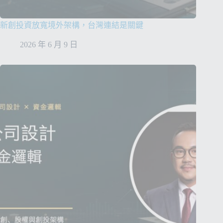
r
n
新創投資放寬境外架構，台灣連結是關鍵
a
t
2026 年 6 月 9 日
i
v
e
: