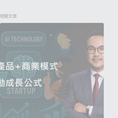
n
a
相關文章
t
i
v
e
: