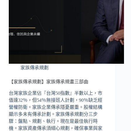
家族傳承規劃
【家族傳承規劃】家族傳承規畫三部曲
台灣家族企業佔『台灣50指數』半數以上，市
值達32％，但54％無接班人計劃，90％缺乏經
營權防衛。家族企業傳承隱憂嚴重。股權結構
顯示多未有傳承計劃。家族傳承規劃分三步
驟：盤點、規劃、執行。現在是最佳執行時
機。家族資產傳承須細心規劃，確保事業與家