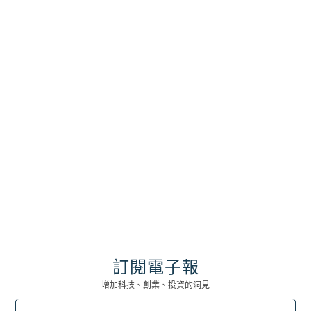
在競爭激烈的商業環境中，企業如何吸引並留
住優秀人才？薪資與福利固然重要，但真正影
響員工長期穩定性的關鍵，是「退休規劃」。
台灣現行的勞退新制與勞保年金，往往不足以
支撐退休生活，企業若能提供更完善的退休保
障，如「員工退休信託」，不僅能提升員工忠
誠度，還能強化企業競爭力。本篇文章將帶你
瞭解退休制度的現況、企業如何補足退休缺
口，以及「員工退休信託」如何成為企業永續
發展的重要策略！
BRYAN 黃沛聲律師
2025 年 1 月 26 日
訂閱電子報
增加科技、創業、投資的洞見