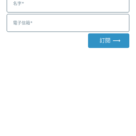
訂閱 ⟶
A
l
t
e
r
家族傳承規劃
n
a
傳承家族企業 遺囑不是萬靈丹
t
一個理想的傳承規劃，應該盡可能地全方位考
i
量。包括以控股公司架構統籌管理各項資產、
v
閉鎖型公司避免股權外流、特別股設計以平衡
e
各方權益、信託安排確保生前控制權及照顧其
: