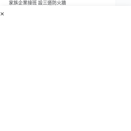
家族企業接班 設三道防火牆
執業二十年來，在家族傳承的案例裡，最常…
BRYAN 黃沛聲律師
2025 年 10 月 31 日