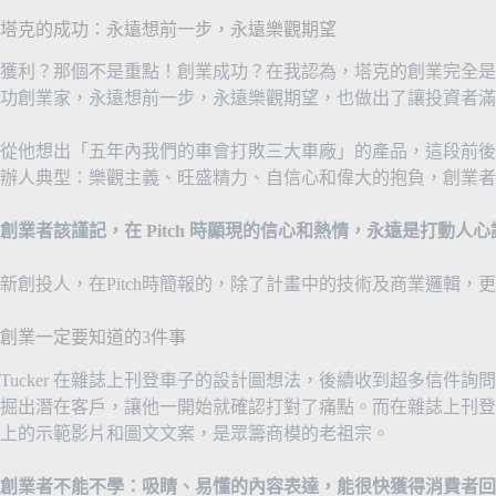
塔克的成功：永遠想前一步，永遠樂觀期望
獲利？那個不是重點！創業成功？在我認為，塔克的創業完全是
功創業家，永遠想前一步，永遠樂觀期望，也做出了讓投資者滿
從他想出「五年內我們的車會打敗三大車廠」的產品，這段前後的 
辦人典型：樂觀主義、旺盛精力、自信心和偉大的抱負，創業者
創業者該謹記，在 Pitch 時顯現的信心和熱情，永遠是打動人
新創投人，在Pitch時簡報的，除了計畫中的技術及商業邏輯，
創業一定要知道的3件事
Tucker 在雜誌上刊登車子的設計圖想法，後續收到超多信件
掘出潛在客戶，讓他一開始就確認打對了痛點。而在雜誌上刊登的 Tu
上的示範影片和圖文文案，是眾籌商模的老祖宗。
創業者不能不學：吸睛、易懂的內容表達，能很快獲得消費者回