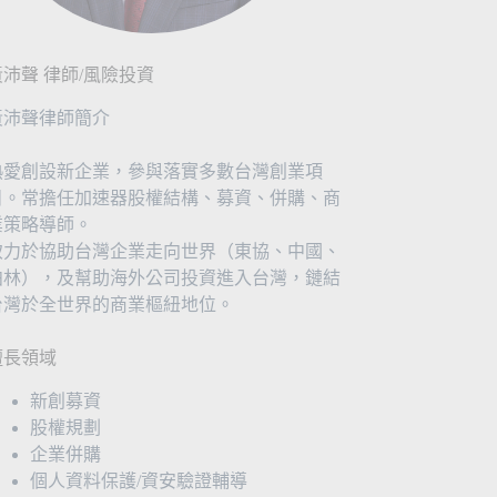
黃沛聲 律師/風險投資
黃沛聲律師簡介
熱愛創設新企業，參與落實多數台灣創業項
目。常擔任加速器股權結構、募資、併購、商
業策略導師。
致力於協助台灣企業走向世界（東協、中國、
柏林），及幫助海外公司投資進入台灣，鏈結
台灣於全世界的商業樞紐地位。
擅長領域
新創募資
股權規劃
企業併購
個人資料保護/資安驗證輔導