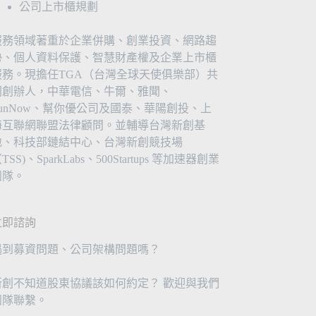
公司上市櫃規劃
服務領域著重於企業併購、創業投資、網路趨
勢、個人資料保護、智慧財產權及企業上市櫃
服務。現擔任TGA（台灣全球天使俱樂部）共
同創辦人，中華電信、牛爾、雅聞、
FunNow、幫你優公司及國泰、華陽創投、上
海互聯網聯盟法律顧問。並輔導台灣新創基
地、科技部鏈結中心、台灣新創競技場
TSS)、SparkLabs、500Startups 等加速器創業
團隊。
立即諮詢
遇到募資問題、公司架構問題嗎？
新創不知道股東協議該如何約定？ 歡迎與我們
團隊聯繫。