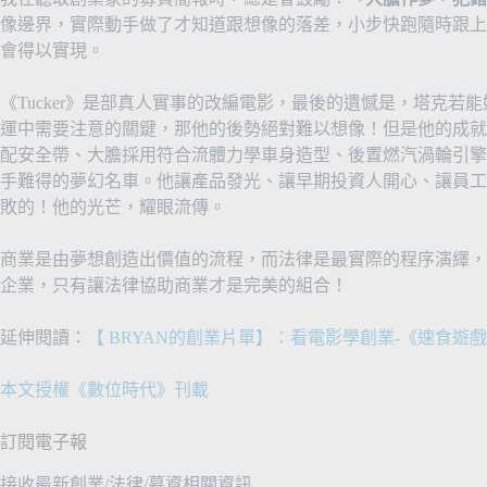
像邊界，實際動手做了才知道跟想像的落差，小步快跑隨時跟上
會得以實現。
《Tucker》是部真人實事的改編電影，最後的遺憾是，塔克
運中需要注意的關鍵，那他的後勢絕對難以想像！但是他的成就
配安全帶、大膽採用符合流體力學車身造型、後置燃汽渦輪引擎
手難得的夢幻名車。他讓產品發光、讓早期投資人開心、讓員工
敗的！他的光芒，耀眼流傳。
商業是由夢想創造出價值的流程，而法律是最實際的程序演繹，
企業，只有讓法律協助商業才是完美的組合！
延伸閱讀：
【 BRYAN的創業片單】：看電影學創業-《速食遊戲 T
本文授權《數位時代》刊載
訂閱電子報
接收最新創業/法律/募資相關資訊