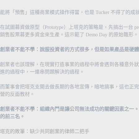
能將「預售」這種商業模式操作得當，也是 Tucker 不得了的成
在試圖募資做原型（Prototype）上塔克的策略是，先搞出一台 prototype
銷售股票募更多資金來生產。這示範了 Demo Day 的原始雛形。
創業者不能不學：說服投資者的方式很多，但是如果產品是硬體
創業者也該理解，在現實打造事業的過程中將會遇到各種意外狀
進的過程中，一連串問題解決的過程。
而董事會把塔克支開去做長期的各地宣傳，暗地搞事，這也正完
營的反面教材。
創業者不能不學：組織內鬥是讓公司無法成功的關鍵因素之一。
的前三名。
塔克的敗筆：缺少共同創業的律師二把手