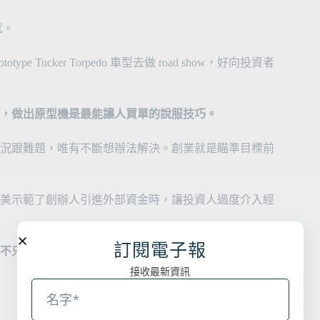
就。
 Tucker Torpedo 車型去做 road show，好向投資者
，做出原型機是最能讓人買單的說服技巧。
況跟難題，唯有不斷想辦法解決。創業就是瞄準目標前
美示範了創辦人引進外部資金時，讓投資人過度介入經
訂閱電子報
不只投資人，經營團隊的內鬥也是創業失敗的排行榜上
接收最新資訊