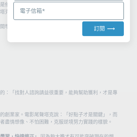
是他直接導致創業無法繼續的敗筆。在創業中，創業者
塔克改良的汽車，會被用合約、訴訟阻止他生產銷售。
間學，應該集中精神創業！但是必須有專業人士負責把
訂閱 ⟶
A
l
t
e
r
n
a
t
的：「找對人諮詢請益很重要，能夠幫助獲利，才是專
i
v
e
的創業家。電影尾聲塔克說：「好點子才是關鍵」，而
:
者盡情想像、不怕困難，克服逆境努力實踐的樣貌。
學習，快速修正」
因為夠大膽才有可能突破現在的想