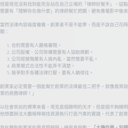
但是塔克沒有找到能完全站在自己立場的「律師好幫手」，這點
需要有「理解你在做什麼」的律師幫忙把關，避免像電影中後來
當然法律內容過度複雜，創業者不是不能學，而是不該自己花時
關：
合約需要有人嚴格審閱。
公司股權、公司架構需要有人協助規劃。
公司經營階層有人搞內亂，當然需要平亂。
商業模式合法性不能弄不清楚。
競爭對手各種法律打壓，要有人鎮得住。
創業家必定需要一個能幫忙創業的法律最佳二把手，就像我常說
業的商務律師！」
以社會崇尚的標準來看，塔克是個聰明的天才，但是個不夠精明
他想盡辦法大膽槓桿尋找資源執行打造汽車的實踐，代表了創業
我在聽取創業家的募資簡報時，總是會鼓勵：
「大膽作夢，犯錯