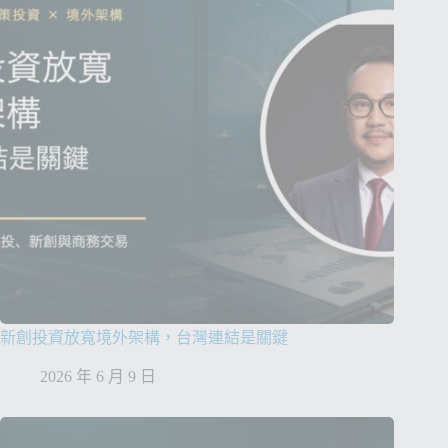
i
v
e
:
新創投資放寬境外架構，台灣連結是關鍵
2026 年 6 月 9 日