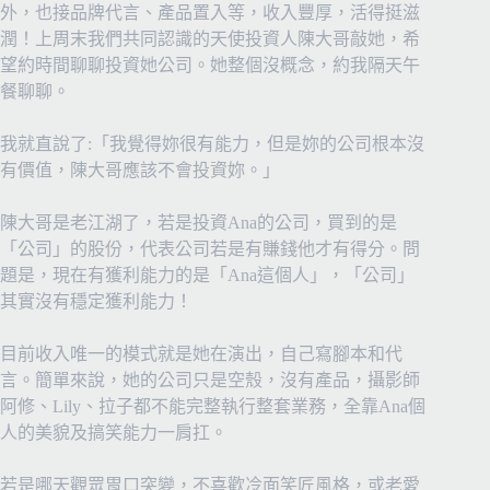
外，也接品牌代言、產品置入等，收入豐厚，活得挺滋
潤！上周末我們共同認識的天使投資人陳大哥敲她，希
望約時間聊聊投資她公司。她整個沒概念，約我隔天午
餐聊聊。
我就直說了:「我覺得妳很有能力，但是妳的公司根本沒
有價值，陳大哥應該不會投資妳。」
陳大哥是老江湖了，若是投資Ana的公司，買到的是
「公司」的股份，代表公司若是有賺錢他才有得分。問
題是，現在有獲利能力的是「Ana這個人」，「公司」
其實沒有穩定獲利能力！
目前收入唯一的模式就是她在演出，自己寫腳本和代
言。簡單來說，她的公司只是空殼，沒有產品，攝影師
阿修、Lily、拉子都不能完整執行整套業務，全靠Ana個
人的美貌及搞笑能力一肩扛。
若是哪天觀眾胃口突變，不喜歡冷面笑匠風格，或老愛