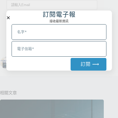
訂閱電子報
接收最新資訊
訂閱 ⟶
上一
下一
A
l
t
e
相關文章
r
n
a
t