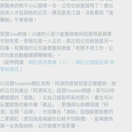
衝醫美的她不小心搞壞一次，公司也就直接垮了！傻瓜
投資人才投資她的公司，陳兄是老江湖，沒有看到「強
賺點」不會進場！
其實Ana夠強，28歲的人很少能像她做到這樣買房買車
不愁吃穿，但現在是一人公司，真正的公司經營是另一
回事。有價值的公司最重要特徵是「老闆不用工作，公
司也能自動繼續運轉賺錢」。
（延伸閱讀：
網紅經濟專欄（二）：網紅光環變品牌 商
業新模式
）
以另個Youtuber網紅為例，阿滴的經營就是正確範例，他
的公司先推出「阿滴英文」這個Youtube頻道，是可以持
續營運的「通路」，又自己錄製所有的影片，產生可以
反覆銷售的著作權「產品」，更懂得以商標保護「阿
滴」這個「品牌」，也培養出「滴妹」這個能歌能教的
二軍網紅（更因為是親戚也比較不怕跳槽），能夠避免
萬一主角傷病時，公司營運不受影響。