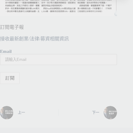
A
l
t
e
訂閱電子報
r
n
接收最新創業/法律/募資相關資訊
a
t
Email
i
v
e
:
上一
下一