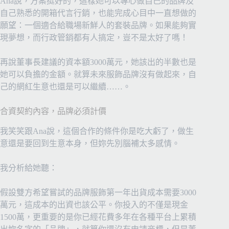
Ana說，方案挺好的，這樣她可以專心做自己的品牌及
自己熟悉的開箱代言行銷，也能完成心目中一直想做的
願望：一個適合給職場新鮮人的套裝品牌。如果能夠實
現夢想，而行政管銷都有人搞定，豈不是太好了嗎！
再說董事長建議的資本額3000萬元，她該出的半數也是
她可以負擔的金額。就算未來服飾品牌沒有做起來，自
己的網紅生意也還是可以繼續……。
合資契約內容，品牌必須計價
我笑笑跟Ana說，這個合作的條件你是吃大虧了，做生
意還是要回到生意本身，但妳先別腦補太多感情。
我分析給她聽：
假設雙方希望嘗試的品牌服飾第一年出貨成本需要3000
萬元，這成本的出資也該公平。你投入的不僅是現金
1500萬，更重要的是你已經花費多年在各種平台上累積