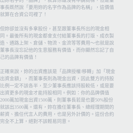
出妳名字的「品牌」，就算你還沒有申請商標，但是董
事長既然說「要用妳的名字作為品牌的名稱」，這價值
就算在合資公司裡了！
但妳卻並沒有多拿股份，甚至跟董事長所出的現金相
同。最後所有的現金都會支付給董事長的打版、成衣製
造、通路上架、倉儲、物流、金流等等費用～也就是說
董事長沒忘記他的生意服務有價值，而你顯然忘記了自
己的品牌有價值！
正確來說，妳的出資應該是「品牌授權/移轉」加「現金
出資金額」，而董事長則為現金出資，因此雙方的持股
比例一定不該各半，至少董事長應該持股較低，或是要
出資更多的現金才能持股相同。例如：你的品牌價值
2000萬加現金出資1500萬，則董事長若是也要50%股份
就該出3500萬。還有，妳在擔任董事長、總經理期間的
薪資、擔任代言人的費用，也是另外計價的。這份合約
完全不上算，絕對不該輕易同意。