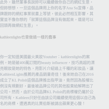
此外，雖然董事長說妳可以繼續做你自己的網紅生意，
但妳想想，一旦這個品牌用上你的名字Ana Su宣傳，品
牌跟妳的網紅事業就畫上等號，彼此必然相互影響，其
實並不像你想的「就算這個品牌沒有做起來，還是可以
回頭再做網紅生意」。
kathleenlights也曾做過一樣的蠢事
你一定知道美國最火美妝Youtuber：
kathleenlights
的案
例，她是破400萬訂閱的beauty influencer，技巧高超的漂
亮眼妝是她的特色，用影片介紹過上千種的彩妝品，讓
KathleenLights推薦的產品銷量奇佳！後來她自己在2016
成立了
KL Polish這個品牌推出指甲油，竟然因為股權比
例沒有規劃好，最後被品牌公司的其他股東給解聘出了
公司。然而，由於公司品牌KL Polish的商標權仍屬於公
司所有，
Kathleen只好任由該公司繼續使用這個以自己為
名的商標，遭遇真的比賈伯斯被請出蘋果更心酸！