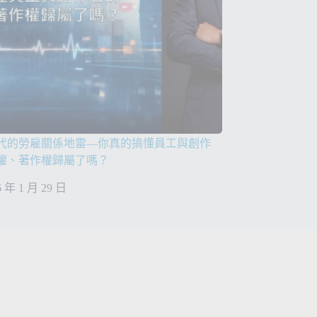
代的勞雇關係地雷—你真的搞懂員工與創作
權、著作權歸屬了嗎？
6 年 1 月 29 日