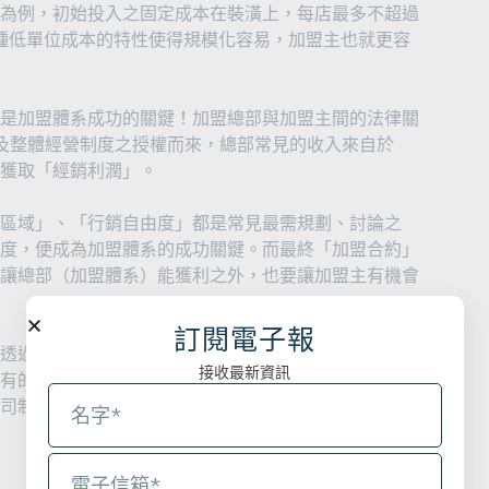
為例，初始投入之固定成本在裝潢上，每店最多不超過
這種低單位成本的特性使得規模化容易，加盟主也就更容
是加盟體系成功的關鍵！加盟總部與加盟主間的法律關
）及整體經營制度之授權而來，總部常見的收入來自於
獲取「經銷利潤」。
區域」、「行銷自由度」都是常見最需規劃、討論之
度，便成為加盟體系的成功關鍵。而最終「加盟合約」
讓總部（加盟體系）能獲利之外，也要讓加盟主有機會
訂閱電子報
透過精心設計的運營體系，輔以持續的創新和市場適應
接收最新資訊
有的六角集團，最近上市的路易莎、八方雲集公司都是
司制度設計，掌握成長之價值，才能確保邁向成功！