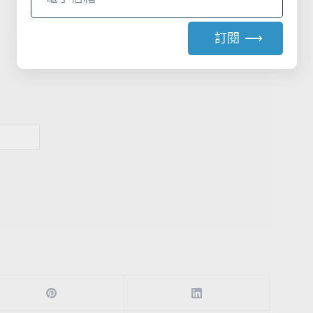
訂閱 ⟶
A
l
t
e
r
n
a
t
i
v
e
: