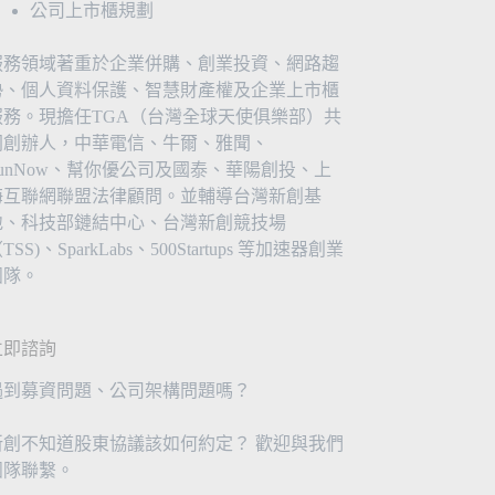
公司上市櫃規劃
服務領域著重於企業併購、創業投資、網路趨
勢、個人資料保護、智慧財產權及企業上市櫃
服務。現擔任TGA（台灣全球天使俱樂部）共
同創辦人，中華電信、牛爾、雅聞、
FunNow、幫你優公司及國泰、華陽創投、上
海互聯網聯盟法律顧問。並輔導台灣新創基
地、科技部鏈結中心、台灣新創競技場
TSS)、SparkLabs、500Startups 等加速器創業
團隊。
立即諮詢
遇到募資問題、公司架構問題嗎？
新創不知道股東協議該如何約定？ 歡迎與我們
團隊聯繫。