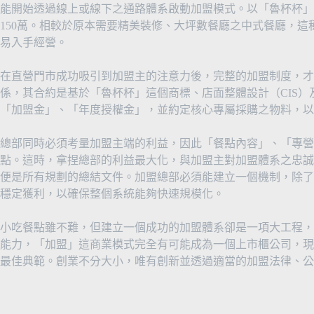
能開始透過線上或線下之通路體系啟動加盟模式。以「魯杯杯」
150萬。相較於原本需要精美裝修、大坪數餐廳之中式餐廳，
易入手經營。
在直營門市成功吸引到加盟主的注意力後，完整的加盟制度，才
係，其合約是基於「魯杯杯」這個商標、店面整體設計（CIS
「加盟金」、「年度授權金」，並約定核心專屬採購之物料，以
總部同時必須考量加盟主端的利益，因此「餐點內容」、「專營
點。這時，拿捏總部的利益最大化，與加盟主對加盟體系之忠誠
便是所有規劃的總結文件。加盟總部必須能建立一個機制，除了
穩定獲利，以確保整個系統能夠快速規模化。
小吃餐點雖不難，但建立一個成功的加盟體系卻是一項大工程，
能力，「加盟」這商業模式完全有可能成為一個上市櫃公司，現
最佳典範。創業不分大小，唯有創新並透過適當的加盟法律、公