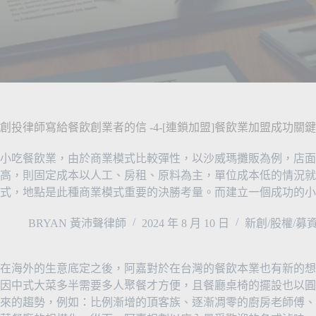
創投律師寫給餐飲創業者的信 -4-[連鎖加盟]餐飲業加盟成功關鍵
小吃餐飲業，由於商業模式比較彈性，以沙威瑪攤販為例，店面
高，則固定成本以人工、房租、原料為主，單位成本低的情況就
式，地點是此種商業模式重要的決勝考量。而建立一個成功的小
BRYAN 黃沛聲律師
2024 年 8 月 10 日
新創/股權/募
在海外的生意底定之後，阿嘉對於在台灣的餐飲本業也有新的想
因中式大菜多半需要多人聚餐才方便，且餐廳桌椅的擺設也以圓
來的趨勢，例如：比例漸增的頂客族、逐漸凋零的廚房老師傅、