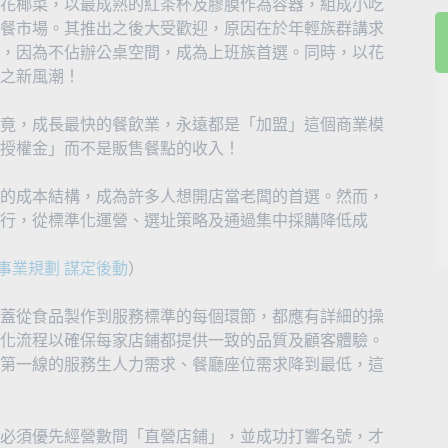
花椰菜，以最成熟的紅茶杯及膠膜作為容器，組成小吃
餐市場。其推出之後大受歡迎，原因在於年輕族群講求
，因為不佔辦公桌空間，成為上班族首選。同時，以花
之新風潮！
竟，成長最快的餐飲業，永遠都是「加盟」這個商業模
授權金」而不是販售餐點的收入！
的成本結構，成為許多人想開店當老闆的首選。然而，
行，從標準化運營、選址策略及通過集中採購降低成
資事業規劃 謀定後動
）
蓋從食品製作到服務標準的每個環節，都應有詳細的操
化流程以確保每家店鋪都提供一致的品質及顧客體驗。
第一線的服務生人力需求、餐廳座位需求降到最低，這
必須優先經營數間「直營店鋪」，並成功打響名號，才