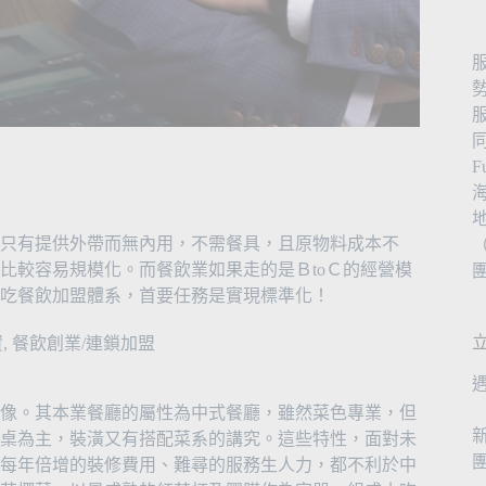
只有提供外帶而無內用，不需餐具，且原物料成本不
（
比較容易規模化。而餐飲業如果走的是ＢtoＣ的經營模
吃餐飲加盟體系，首要任務是實現標準化！
資
,
餐飲創業/連鎖加盟
像。其本業餐廳的屬性為中式餐廳，雖然菜色專業，但
桌為主，裝潢又有搭配菜系的講究。這些特性，面對未
每年倍增的裝修費用、難尋的服務生人力，都不利於中