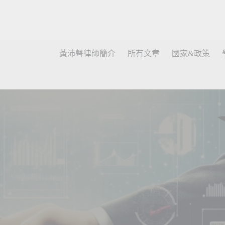
黃沛聲律師簡介
所有文章
國家&政策