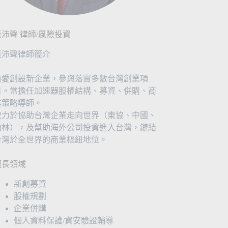
黃沛聲 律師/風險投資
黃沛聲律師簡介
熱愛創設新企業，參與落實多數台灣創業項
目。常擔任加速器股權結構、募資、併購、商
業策略導師。
致力於協助台灣企業走向世界（東協、中國、
柏林），及幫助海外公司投資進入台灣，鏈結
台灣於全世界的商業樞紐地位。
擅長領域
新創募資
股權規劃
企業併購
個人資料保護/資安驗證輔導