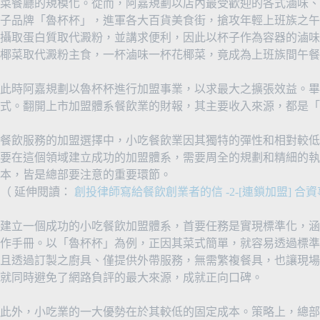
菜餐廳的規模化。從而，阿嘉規劃以店內最受歡迎的各式滷味、
子品牌「魯杯杯」，進軍各大百貨美食街，搶攻年輕上班族之午
攝取蛋白質取代澱粉，並講求便利，因此以杯子作為容器的滷味
椰菜取代澱粉主食，一杯滷味一杯花椰菜，竟成為上班族間午餐
此時阿嘉規劃以魯杯杯進行加盟事業，以求最大之擴張效益。畢
式。翻開上市加盟體系餐飲業的財報，其主要收入來源，都是「
餐飲服務的加盟選擇中，小吃餐飲業因其獨特的彈性和相對較低
要在這個領域建立成功的加盟體系，需要周全的規劃和精細的執
本，皆是總部要注意的重要環節。
（ 延伸閱讀：
創投律師寫給餐飲創業者的信 -2-[連鎖加盟] 合
建立一個成功的小吃餐飲加盟體系，首要任務是實現標準化，涵
作手冊。以「魯杯杯」為例，正因其菜式簡單，就容易透過標準
且透過訂製之廚具、僅提供外帶服務，無需繁複餐具，也讓現場
就同時避免了網路負評的最大來源，成就正向口碑。
此外，小吃業的一大優勢在於其較低的固定成本。策略上，總部