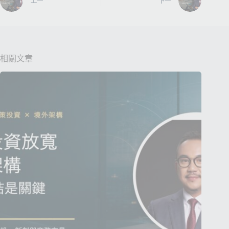
上一
下一
e
r
n
a
t
相關文章
i
v
e
: