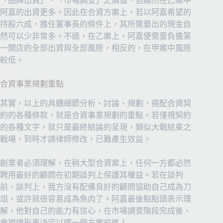
「品牌出資」、「市場調查」之價值，但顯然在乙案中
阿嘉的出資更多。因此在合資方案上，若以阿嘉希望的
持股六成，擔任董事長的條件上，其所需要出的現金自
然可以少非常多。不過，在乙案上，阿嘉便需要負擔第
一間店的全部出資與全部風險，相反的，在甲案中風險
較低。
合資事業規劃重點
其實，以上的具體細節分析、討論、規劃，搭配合資契
約的各種條款，就是合資事業規劃的重點。若僅視契約
的各種文字，就只是最終結論的呈現，類似大戰結束之
戰場，到時才請律師修改，已難產生效益。
創業者必須理解，在稍大型合資案上，任何一方都必然
聘用最好的顧問在初期談判上保護其權益。若在談判
前、談判上，我方沒有配備良好的顧問協助自己成為刀
俎，或許就很容易成為魚肉了。阿嘉最後點點頭表示理
解，他對自己的能力有信心，在市場調查階段完成後，
會視情形再決定以哪一個方案前進！