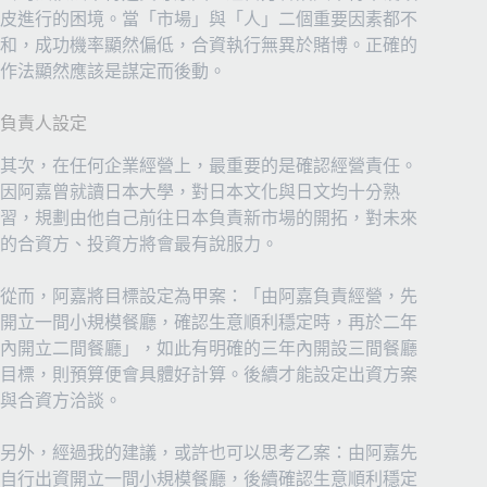
皮進行的困境。當「市場」與「人」二個重要因素都不
和，成功機率顯然偏低，合資執行無異於賭博。正確的
作法顯然應該是謀定而後動。
負責人設定
其次，在任何企業經營上，最重要的是確認經營責任。
因阿嘉曾就讀日本大學，對日本文化與日文均十分熟
習，規劃由他自己前往日本負責新市場的開拓，對未來
的合資方、投資方將會最有說服力。
從而，阿嘉將目標設定為甲案：「由阿嘉負責經營，先
開立一間小規模餐廳，確認生意順利穩定時，再於二年
內開立二間餐廳」，如此有明確的三年內開設三間餐廳
目標，則預算便會具體好計算。後續才能設定出資方案
與合資方洽談。
另外，經過我的建議，或許也可以思考乙案：由阿嘉先
自行出資開立一間小規模餐廳，後續確認生意順利穩定