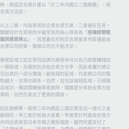
時，再設定合資計畫以「於二年內開立二間餐廳」，與
合資方洽談。
以上二案，均為常見的企業合資方案，二者優劣互見。
關鍵在於合資契約中最常見的核心條款為「
授權經營範
圍與競業禁止
」，其意義在於約定合資後某地區僅能由
合資公司經營，連總公司也不能涉足。
專營區域之設定等同品牌方將原本可以自己經營賺錢的
一個區域，永遠割出去給合資方分享，因此會屬於總公
司出資的一部分價值。越值錢的區域，代表總公司的犧
牲越大，出資也越多。自然，若在該值錢區域，已經開
店成功，確認穩賺機率很高時，還願意分享給合資方投
資時，自然代表出了更高的價值。
因此我解釋，縱使三年內開設三間店需支出一億元之金
額相同，甲乙案仍有極大差異。甲案等於阿嘉與合資方
共同出資來冒日本市場之開拓風險，雖然阿嘉支付了