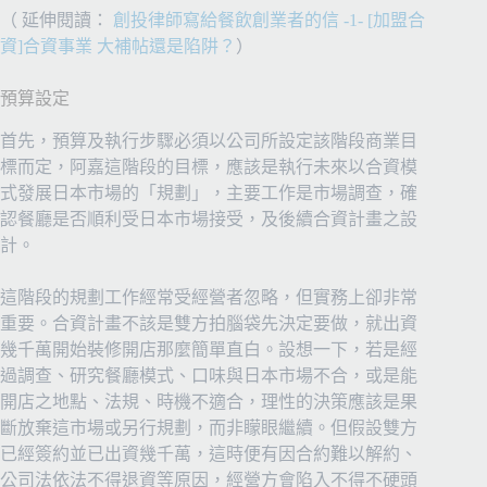
（ 延伸閱讀：
創投律師寫給餐飲創業者的信 -1- [加盟合
資]合資事業 大補帖還是陷阱？
）
預算設定
首先，預算及執行步驟必須以公司所設定該階段商業目
標而定，阿嘉這階段的目標，應該是執行未來以合資模
式發展日本市場的「規劃」，主要工作是市場調查，確
認餐廳是否順利受日本市場接受，及後續合資計畫之設
計。
這階段的規劃工作經常受經營者忽略，但實務上卻非常
重要。合資計畫不該是雙方拍腦袋先決定要做，就出資
幾千萬開始裝修開店那麼簡單直白。設想一下，若是經
過調查、研究餐廳模式、口味與日本市場不合，或是能
開店之地點、法規、時機不適合，理性的決策應該是果
斷放棄這市場或另行規劃，而非矇眼繼續。但假設雙方
已經簽約並已出資幾千萬，這時便有因合約難以解約、
公司法依法不得退資等原因，經營方會陷入不得不硬頭